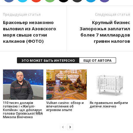
Предыдущая статья
Следующая статья
Браконьер незаконно
Крупный бизнес
выловил из Азовского
Запорожья заплатил
моря свыше сотни
более 7 миллиардов
калканов (ФОТО)
гривен налогов
ЭТО МОЖЕТ БЫТЬ ИНТЕРЕСНО
ЕЩЕ ОТ АВТОРА
110 тисяч доларів
Vulkan casino: обзор и
Як правильно вибрати
готівкою і «Жигулі-
впечатления об
дитяче ліжечко
Копійка»: що декларує
игровом опыте
голова Оріхівської МВА
Микола Вініченко