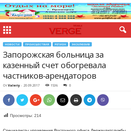
НОВОСТИ
ПРОИСШЕСТВИЯ
РЕГИОН
ЭКСКЛЮЗИВ
Запорожская больница за
казенный счет обогревала
частников-арендаторов
От
Valeriy
-
20.09.2017
1536
0
Просмотры:
214
Специалисты управления Восточного офиса Держаудитслужбы