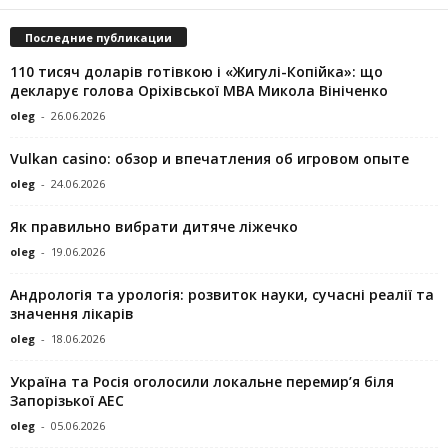
Последние публикации
110 тисяч доларів готівкою і «Жигулі-Копійка»: що
декларує голова Оріхівської МВА Микола Вініченко
oleg
-
26.06.2026
Vulkan casino: обзор и впечатления об игровом опыте
oleg
-
24.06.2026
Як правильно вибрати дитяче ліжечко
oleg
-
19.06.2026
Андрологія та урологія: розвиток науки, сучасні реалії та
значення лікарів
oleg
-
18.06.2026
Україна та Росія оголосили локальне перемир’я біля
Запорізької АЕС
oleg
-
05.06.2026