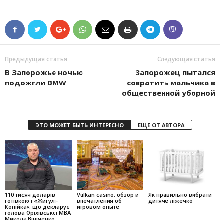
Предыдущая статья
Следующая статья
В Запорожье ночью
Запорожец пытался
подожгли BMW
совратить мальчика в
общественной уборной
ЭТО МОЖЕТ БЫТЬ ИНТЕРЕСНО
ЕЩЕ ОТ АВТОРА
110 тисяч доларів
Vulkan casino: обзор и
Як правильно вибрати
готівкою і «Жигулі-
впечатления об
дитяче ліжечко
Копійка»: що декларує
игровом опыте
голова Оріхівської МВА
Микола Вініченко