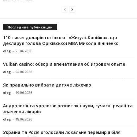
Последние публикации
110 тисяч доларів готівкою і «Жигулі-Копійка»: що
декларує голова Оріхівської МВА Микола Вініченко
oleg
-
26.06.2026
Vulkan casino: обзор и впечатления об игровом опыте
oleg
-
24.06.2026
Як правильно вибрати дитяче ліжечко
oleg
-
19.06.2026
Андрологія та урологія: розвиток науки, сучасні реалії та
значення лікарів
oleg
-
18.06.2026
Україна та Росія оголосили локальне перемир’я біля