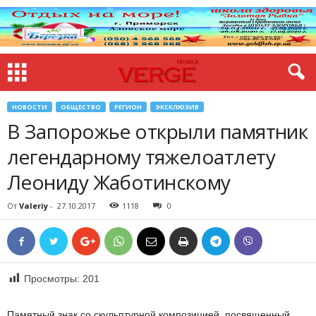
НОВОСТИ
ОБЩЕСТВО
РЕГИОН
ЭКСКЛЮЗИВ
В Запорожье открыли памятник
легендарному тяжелоатлету
Леониду Жаботинскому
От
Valeriy
-
27.10.2017
1118
0
Просмотры:
201
Памятный знак со скульптурной композицией, посвященный