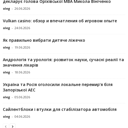
декларує голова Оріхівської МВА Микола Вініченко
oleg
-
26.06.2026
Vulkan casino: обзор и впечатления об игровом опыте
oleg
-
24.06.2026
Як правильно вибрати дитяче ліжечко
oleg
-
19.06.2026
Андрологія та урологія: розвиток науки, сучасні реалії та
значення лікарів
oleg
-
18.06.2026
Україна та Росія оголосили локальне перемир’я біля
Запорізької АЕС
oleg
-
05.06.2026
Сайлентблоки і втулки для стабілізатора автомобіля
oleg
-
04.06.2026