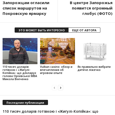
Запорожцам огласили
В центре Запорожья
список маршрутов на
появится огромный
Покровскую ярмарку
глобус (ФОТО)
ЭТО МОЖЕТ БЫТЬ ИНТЕРЕСНО
ЕЩЕ ОТ АВТОРА
110 тисяч доларів
Vulkan casino: обзор и
Як правильно вибрати
готівкою і «Жигулі-
впечатления об
дитяче ліжечко
Копійка»: що декларує
игровом опыте
голова Оріхівської МВА
Микола Вініченко
Последние публикации
110 тисяч доларів готівкою і «Жигулі-Копійка»: що