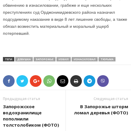
обвинению в изнасиловании, грабеже и еще нескольких
преступлениях суд Орджоникидзевского района назначил
подсудимому наказание в виде 8 лет лишение свободы, а также
обязал возместить материальный и моральный ущерб
потерпевшей.
ТЕГИ
ДЕВУШКА
ЗАПОРОЖЬЕ
ИЗБИЛ
ИЗНАСИЛОВАЛ
ТЮРЬМА
Предыдущая статья
Следующая статья
Запорожское
В Запорожье шторм
водохранилище
ломал деревья (ФОТО)
пополнили
толстолобиком (ФОТО)