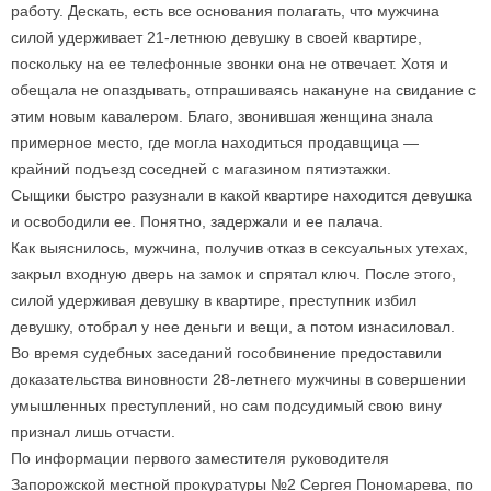
работу. Дескать, есть все основания полагать, что мужчина
силой удерживает 21-летнюю девушку в своей квартире,
поскольку на ее телефонные звонки она не отвечает. Хотя и
обещала не опаздывать, отпрашиваясь накануне на свидание с
этим новым кавалером. Благо, звонившая женщина знала
примерное место, где могла находиться продавщица —
крайний подъезд соседней с магазином пятиэтажки.
Сыщики быстро разузнали в какой квартире находится девушка
и освободили ее. Понятно, задержали и ее палача.
Как выяснилось, мужчина, получив отказ в сексуальных утехах,
закрыл входную дверь на замок и спрятал ключ. После этого,
силой удерживая девушку в квартире, преступник избил
девушку, отобрал у нее деньги и вещи, а потом изнасиловал.
Во время судебных заседаний гособвинение предоставили
доказательства виновности 28-летнего мужчины в совершении
умышленных преступлений, но сам подсудимый свою вину
признал лишь отчасти.
По информации первого заместителя руководителя
Запорожской местной прокуратуры №2 Сергея Пономарева, по