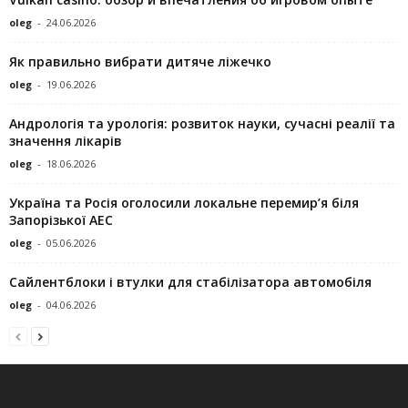
oleg
-
24.06.2026
Як правильно вибрати дитяче ліжечко
oleg
-
19.06.2026
Андрологія та урологія: розвиток науки, сучасні реалії та
значення лікарів
oleg
-
18.06.2026
Україна та Росія оголосили локальне перемир’я біля
Запорізької АЕС
oleg
-
05.06.2026
Сайлентблоки і втулки для стабілізатора автомобіля
oleg
-
04.06.2026