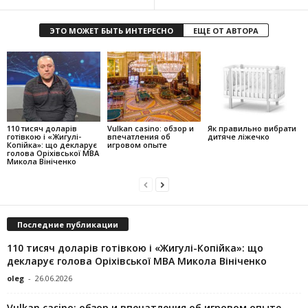
ЭТО МОЖЕТ БЫТЬ ИНТЕРЕСНО
ЕЩЕ ОТ АВТОРА
110 тисяч доларів
Vulkan casino: обзор и
Як правильно вибрати
готівкою і «Жигулі-
впечатления об
дитяче ліжечко
Копійка»: що декларує
игровом опыте
голова Оріхівської МВА
Микола Вініченко
Последние публикации
110 тисяч доларів готівкою і «Жигулі-Копійка»: що
декларує голова Оріхівської МВА Микола Вініченко
oleg
-
26.06.2026
Vulkan casino: обзор и впечатления об игровом опыте