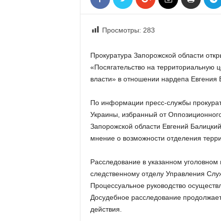
«
В
Е
Просмотры:
283
Р
Ж
Прокуратура Запорожской области откры
Е
«Посягательство на территориальную 
»
власти» в отношении нардепа Евгения 
По информации пресс-службы прокурату
Украины, избранный от Оппозиционного
Запорожской области Евгений Балицкий
мнение о возможности отделения террит
Расследование в указанном уголовном
следственному отделу Управления Служ
Процессуальное руководство осуществл
Досудебное расследование продолжает
действия.