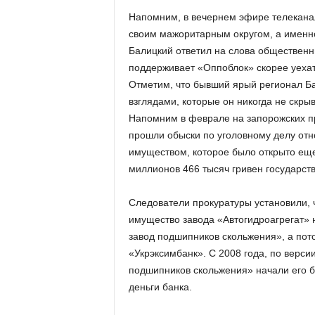
Напомним, в вечернем эфире телеканал
своим мажоритарным округом, а именн
Балицкий ответил на слова общественн
поддерживает «Оппоблок» скорее уехат
Отметим, что бывший ярый регионал Б
взглядами, которые он никогда не скрыв
Напомним в феврале на запорожских п
прошли обыски по уголовному делу отн
имуществом, которое было открыто еще
миллионов 466 тысяч гривен государст
Следователи прокуратуры установили, 
имущество завода «Автогидроагрегат»
завод подшипников скольжения», а пот
«Укрэксимбанк». С 2008 года, по верс
подшипников скольжения» начали его б
деньги банка.