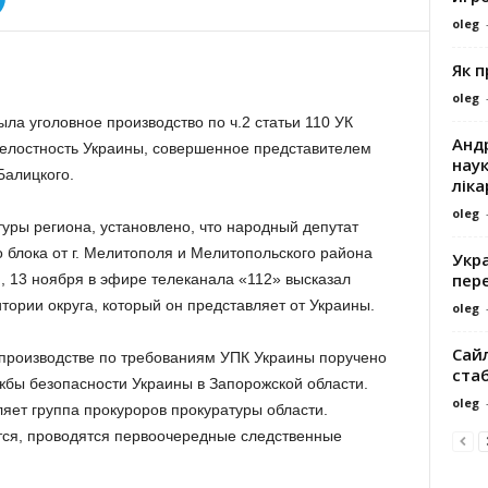
oleg
Як 
oleg
ла уголовное производство по ч.2 статьи 110 УК
Андр
целостность Украины, совершенное представителем
наук
Балицкого.
ліка
oleg
ры региона, установлено, что народный депутат
 блока от г. Мелитополя и Мелитопольского района
Укра
пере
, 13 ноября в эфире телеканала «112» высказал
ории округа, который он представляет от Украины.
oleg
Сайл
 производстве по требованиям УПК Украины поручено
ста
бы безопасности Украины в Запорожской области.
oleg
яет группа прокуроров прокуратуры области.
ся, проводятся первоочередные следственные