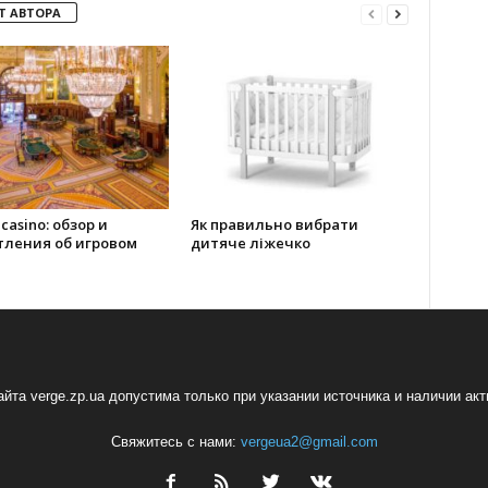
Т АВТОРА
 casino: обзор и
Як правильно вибрати
тления об игровом
дитяче ліжечко
йта verge.zp.ua допустима только при указании источника и наличии ак
Свяжитесь с нами:
vergeua2@gmail.com