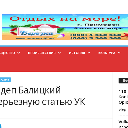
БЩЕСТВО
ПРОИСШЕСТВИЯ
ИСТОРИЯ
КУЛЬТУРА
ЛЮЗИВ
По
рдеп Балицкий
110 
Копі
ерьезную статью УК
Оріх
oleg
Vulk
игр