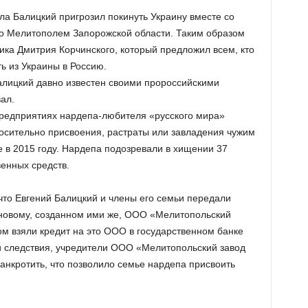
а Балицкий пригрозил покинуть Украину вместе со
о Мелитополем Запорожской области. Таким образом
ика Дмитрия Корчинского, который предложил всем, кто
ь из Украины в Россию.
алицкий давно известен своими пророссийскими
ал.
редприятиях нардепа-любителя «русского мира»
осительно присвоения, растраты или завладения чужим
 в 2015 году. Нардепа подозревали в хищении 37
венных средств.
что Евгений Балицкий и члены его семьи передали
 новому, созданном ими же, ООО «Мелитопольский
ом взяли кредит на это ООО в государственном банке
ии следствия, учредители ООО «Мелитопольский завод
анкротить, что позволило семье нардепа присвоить