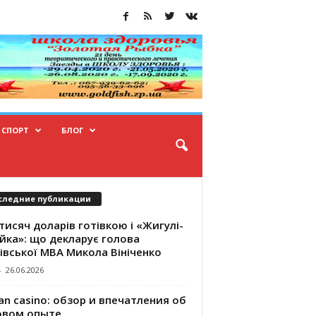
СПОРТ
БЛОГ
следние публикации
тисяч доларів готівкою і «Жигулі-
йка»: що декларує голова
івської МВА Микола Вініченко
-
26.06.2026
an casino: обзор и впечатления об
овом опыте