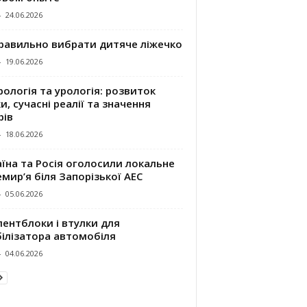
-
24.06.2026
правильно вибрати дитяче ліжечко
-
19.06.2026
ологія та урологія: розвиток
и, сучасні реалії та значення
рів
-
18.06.2026
їна та Росія оголосили локальне
мир’я біля Запорізької АЕС
-
05.06.2026
ентблоки і втулки для
білізатора автомобіля
-
04.06.2026