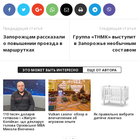
Предыдущая статья
Следующая статья
Запорожцам рассказали
Группа «ТНМК» выступит
о повышении проезда в
в Запорожье необычным
маршрутках
составом
ЭТО МОЖЕТ БЫТЬ ИНТЕРЕСНО
ЕЩЕ ОТ АВТОРА
110 тисяч доларів
Vulkan casino: обзор и
Як правильно вибрати
готівкою і «Жигулі-
впечатления об
дитяче ліжечко
Копійка»: що декларує
игровом опыте
голова Оріхівської МВА
Микола Вініченко