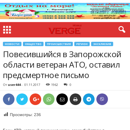
НОВОСТИ
ОБЩЕСТВО
ПРОИСШЕСТВИЯ
РЕГИОН
ЭКСКЛЮЗИВ
Повесившийся в Запорожской
области ветеран АТО, оставил
предсмертное письмо
От
user444
-
01.11.2017
1962
0
Просмотры:
236