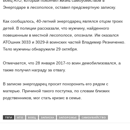
Боец АТО, который покончил жизнь самоубийством в
Энергодаре в лесополосе, оставил предсмертную записку.
Как сообщалось, 40-летний энергодарец являлся отцом троих
детей. В полиции рассказали, что мужчину, найденного
повешенным в местной лесополосе, опознали. Им оказался
АТОшник 3033 и 3029-й воинских частей Владимир Резниченко.
Тело мужчины обнаружили 29 октября.
Отмечается, что 28 января 2017-го воин демобилизовался, а
также получил награду за отвагу.
В записке энергодарец просит похоронить его рядом с
матерью. Причиной такого поступка, по словам близких
родственников, мог стать кризис в семье.
ТЕГИ
АТО
БОЕЦ
ЗАПИСКА
ЗАПОРОЖЬЕ
САМОУБИЙСТВО