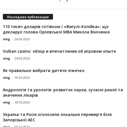
Последние публикации
110 тисяч доларів готівкою і «Жигулі-Копійка»: що
декларує голова Оріхівської МВА Микола Вініченко
oleg
-
26.06.2026
Vulkan casino: обзор и впечатления об игровом опыте
oleg
-
24.06.2026
Як правильно вибрати дитяче ліжечко
oleg
-
19.06.2026
Андрологія та урологія: розвиток науки, сучасні реалії та
значення лікарів
oleg
-
18.06.2026
Україна та Росія оголосили локальне перемир’я біля
Запорізької АЕС
oleg
-
05.06.2026