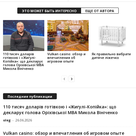
ЭТО МОЖЕТ БЫТЬ ИНТЕРЕСНО
ЕЩЕ ОТ АВТОРА
110 тисяч доларів
Vulkan casino: обзор и
Як правильно вибрати
готівкою і «Жигулі-
впечатления об
дитяче ліжечко
Копійка»: що декларує
игровом опыте
голова Оріхівської МВА
Микола Вініченко
Последние публикации
110 тисяч доларів готівкою і «Жигулі-Копійка»: що
декларує голова Оріхівської МВА Микола Вініченко
oleg
-
26.06.2026
Vulkan casino: обзор и впечатления об игровом опыте