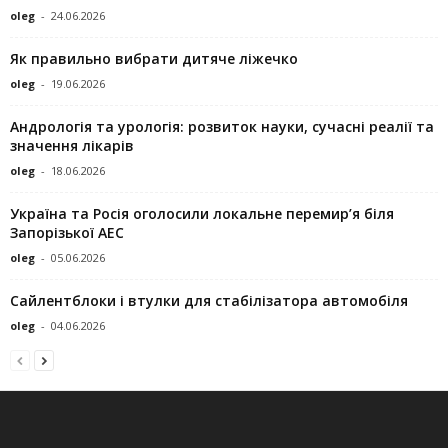
oleg
-
24.06.2026
Як правильно вибрати дитяче ліжечко
oleg
-
19.06.2026
Андрологія та урологія: розвиток науки, сучасні реалії та
значення лікарів
oleg
-
18.06.2026
Україна та Росія оголосили локальне перемир’я біля
Запорізької АЕС
oleg
-
05.06.2026
Сайлентблоки і втулки для стабілізатора автомобіля
oleg
-
04.06.2026