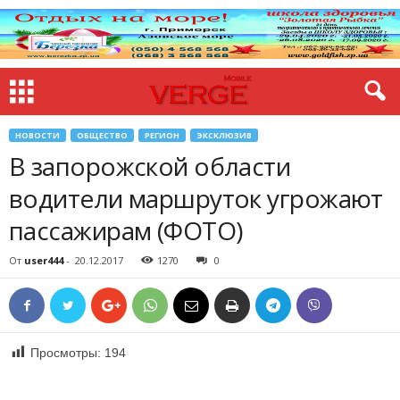
НОВОСТИ
ОБЩЕСТВО
РЕГИОН
ЭКСКЛЮЗИВ
В запорожской области
водители маршруток угрожают
пассажирам (ФОТО)
От
user444
-
20.12.2017
1270
0
Просмотры:
194