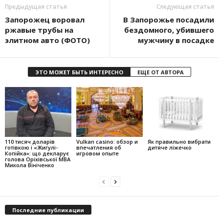
Предыдущая статья
Следующая статья
Запорожец воровал
В Запорожье посадили
ржавые трубы на
бездомного, убившего
элитном авто (ФОТО)
мужчину в посадке
ЭТО МОЖЕТ БЫТЬ ИНТЕРЕСНО
ЕЩЕ ОТ АВТОРА
110 тисяч доларів
Vulkan casino: обзор и
Як правильно вибрати
готівкою і «Жигулі-
впечатления об
дитяче ліжечко
Копійка»: що декларує
игровом опыте
голова Оріхівської МВА
Микола Вініченко
Последние публикации