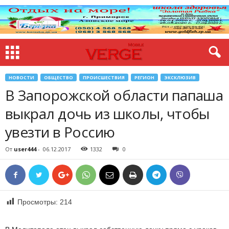
НОВОСТИ
ОБЩЕСТВО
ПРОИСШЕСТВИЯ
РЕГИОН
ЭКСКЛЮЗИВ
В Запорожской области папаша
выкрал дочь из школы, чтобы
увезти в Россию
От
user444
-
06.12.2017
1332
0
Просмотры:
214