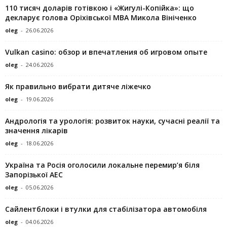
110 тисяч доларів готівкою і «Жигулі-Копійка»: що
декларує голова Оріхівської МВА Микола Вініченко
oleg
-
26.06.2026
Vulkan casino: обзор и впечатления об игровом опыте
oleg
-
24.06.2026
Як правильно вибрати дитяче ліжечко
oleg
-
19.06.2026
Андрологія та урологія: розвиток науки, сучасні реалії та
значення лікарів
oleg
-
18.06.2026
Україна та Росія оголосили локальне перемир’я біля
Запорізької АЕС
oleg
-
05.06.2026
Сайлентблоки і втулки для стабілізатора автомобіля
oleg
-
04.06.2026