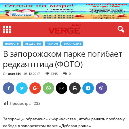
НОВОСТИ
ОБЩЕСТВО
РЕГИОН
ЭКСКЛЮЗИВ
В запорожском парке погибает
редкая птица (ФОТО)
От
user444
-
08.12.2017
1345
0
Просмотры:
232
Запорожцы обратились к журналистам, чтобы решить проблему
лебедя в запорожском парке «Дубовая роща».