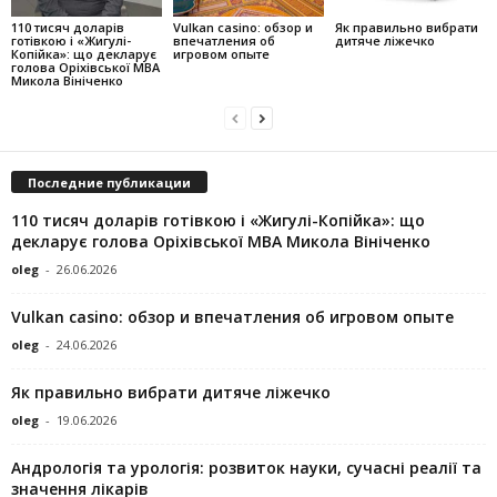
110 тисяч доларів
Vulkan casino: обзор и
Як правильно вибрати
готівкою і «Жигулі-
впечатления об
дитяче ліжечко
Копійка»: що декларує
игровом опыте
голова Оріхівської МВА
Микола Вініченко
Последние публикации
110 тисяч доларів готівкою і «Жигулі-Копійка»: що
декларує голова Оріхівської МВА Микола Вініченко
oleg
-
26.06.2026
Vulkan casino: обзор и впечатления об игровом опыте
oleg
-
24.06.2026
Як правильно вибрати дитяче ліжечко
oleg
-
19.06.2026
Андрологія та урологія: розвиток науки, сучасні реалії та
значення лікарів