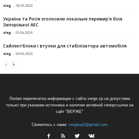
oleg
-
18.06.2026
Україна та Росія оголосили локальне перемир’я біля
Запорізької АЕС
oleg
-
05.06.2026
Сайлентблоки і втулки для стабілізатора автомобіля
oleg
-
04.06.2026
Любая перепечатка информации с сайта verge.zp.ua допустима
только при указании источника и наличии активной гиперссылки на
сайт "ВЕРЖЕ"
Свяжитесь с нами:
vergeua2@gmail.com