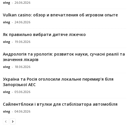
oleg
-
26.06.2026
Vulkan casino: обзор и впечатления об игровом опыте
oleg
-
24.06.2026
Як правильно вибрати дитяче ліжечко
oleg
-
19.06.2026
Андрологія та урологія: розвиток науки, сучасні реалії та
значення лікарів
oleg
-
18.06.2026
Україна та Росія оголосили локальне перемир’я біля
Запорізької АЕС
oleg
-
05.06.2026
Сайлентблоки і втулки для стабілізатора автомобіля
oleg
-
04.06.2026