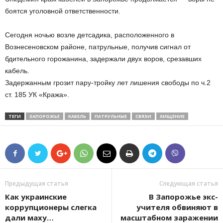
боятся уголовной ответственности.
Сегодня ночью возле детсадика, расположенного в
Вознесеновском районе, патрульные, получив сигнал от
бдительного горожанина, задержали двух воров, срезавших
кабель.
Задержанным грозит пару-тройку лет лишения свободы по ч.2
ст. 185 УК «Кража».
ТЕГИ
ЗАПОРОЖЬЕ
КАБЕЛЬ
ПАТРУЛЬНЫЕ
СВЯЗИ
ХИЩЕНИЕ
Предыдущая статья
Следующая статья
Как украинские
В Запорожье экс-
коррупционеры слегка
учителя обвиняют в
дали маху…
масштабном заражении