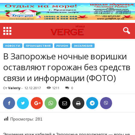
НОВОСТИ
ПРОИСШЕСТВИЯ
РЕГИОН
ЭКСКЛЮЗИВ
В Запорожье ночные воришки
оставляют горожан без средств
связи и информации (ФОТО)
От
Valeriy
-
12.12.2017
1211
0
Просмотры:
281
Эпидемия краж кабелей в Запорожье продолжается — воры не