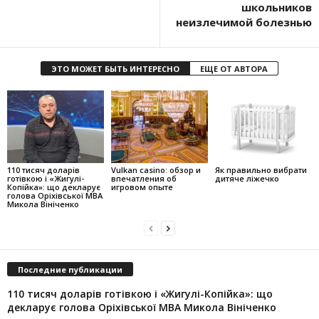
школьников
неизлечимой болезнью
ЭТО МОЖЕТ БЫТЬ ИНТЕРЕСНО
ЕЩЕ ОТ АВТОРА
110 тисяч доларів
Vulkan casino: обзор и
Як правильно вибрати
готівкою і «Жигулі-
впечатления об
дитяче ліжечко
Копійка»: що декларує
игровом опыте
голова Оріхівської МВА
Микола Вініченко
Последние публикации
110 тисяч доларів готівкою і «Жигулі-Копійка»: що
декларує голова Оріхівської МВА Микола Вініченко