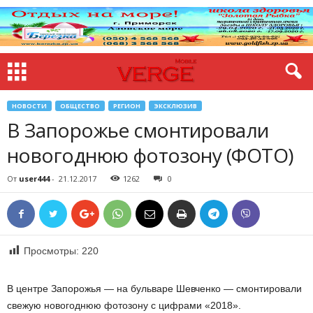
НОВОСТИ
ОБЩЕСТВО
РЕГИОН
ЭКСКЛЮЗИВ
В Запорожье смонтировали
новогоднюю фотозону (ФОТО)
От
user444
-
21.12.2017
1262
0
Просмотры:
220
В центре Запорожья — на бульваре Шевченко — смонтировали
свежую новогоднюю фотозону с цифрами «2018».