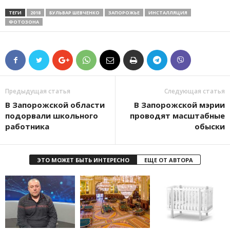
ТЕГИ
2018
БУЛЬВАР ШЕВЧЕНКО
ЗАПОРОЖЬЕ
ИНСТАЛЛЯЦИЯ
ФОТОЗОНА
Предыдущая статья
Следующая статья
В Запорожской области
В Запорожской мэрии
подорвали школьного
проводят масштабные
работника
обыски
ЭТО МОЖЕТ БЫТЬ ИНТЕРЕСНО
ЕЩЕ ОТ АВТОРА