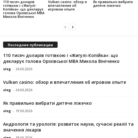
110 тисяч доларів
Vulkan casino: обзор и
Як правильно вибрати
готівкою і «Жигулі-
впечатления об
дитяче ліжечко
Копійка»: що декларує
игровом опыте
голова Оріхівської МВА
Микола Вініченко
Последние публикации
110 тисяч доларів готівкою і «Жигулі-Копійка»: що
декларує голова Оріхівської МВА Микола Вініченко
oleg
-
26.06.2026
Vulkan casino: обзор и впечатления об игровом опыте
oleg
-
24.06.2026
Як правильно вибрати дитяче ліжечко
oleg
-
19.06.2026
Андрологія та урологія: розвиток науки, сучасні реалії та
значення лікарів
oleg
-
18.06.2026