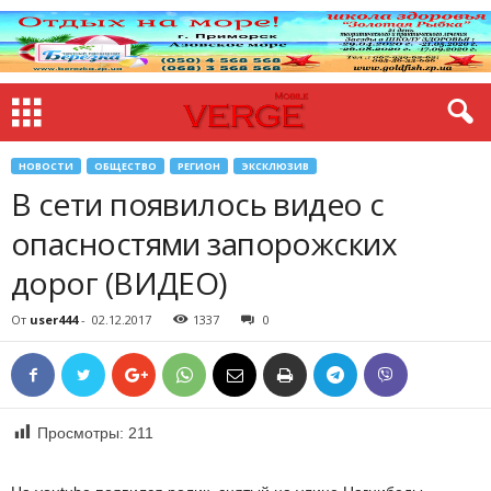
НОВОСТИ
ОБЩЕСТВО
РЕГИОН
ЭКСКЛЮЗИВ
В сети появилось видео с
опасностями запорожских
дорог (ВИДЕО)
От
user444
-
02.12.2017
1337
0
Просмотры:
211