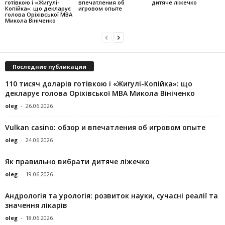
готівкою і «Жигулі-
впечатления об
дитяче ліжечко
Копійка»: що декларує
игровом опыте
голова Оріхівської МВА
Микола Вініченко
Последние публикации
110 тисяч доларів готівкою і «Жигулі-Копійка»: що
декларує голова Оріхівської МВА Микола Вініченко
oleg
-
26.06.2026
Vulkan casino: обзор и впечатления об игровом опыте
oleg
-
24.06.2026
Як правильно вибрати дитяче ліжечко
oleg
-
19.06.2026
Андрологія та урологія: розвиток науки, сучасні реалії та
значення лікарів
oleg
-
18.06.2026