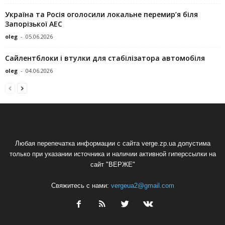
Україна та Росія оголосили локальне перемир’я біля
Запорізької АЕС
oleg
-
05.06.2026
Сайлентблоки і втулки для стабілізатора автомобіля
oleg
-
04.06.2026
Любая перепечатка информации с сайта verge.zp.ua допустима
только при указании источника и наличии активной гиперссылки на
сайт "ВЕРЖЕ"
Свяжитесь с нами:
vergeua2@gmail.com