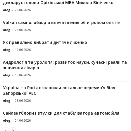
декларує голова Оріхівської МВА Микола Вініченко
oleg
-
26.06.2026
Vulkan casino: обзор и впечатления об игровом опыте
oleg
-
24.06.2026
Як правильно вибрати дитяче ліжечко
oleg
-
19.06.2026
Андрологія та урологія: розвиток науки, сучасні реалії та
значення лікарів
oleg
-
18.06.2026
Україна та Росія оголосили локальне перемир’я біля
Запорізької АЕС
oleg
-
05.06.2026
Сайлентблоки і втулки для стабілізатора автомобіля
oleg
-
04.06.2026