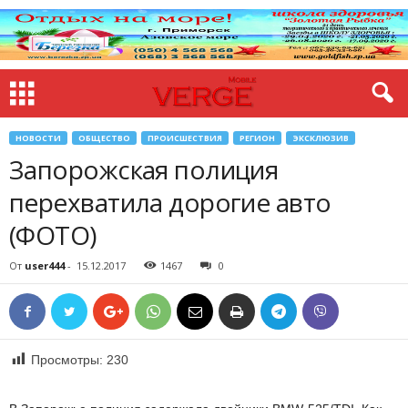
НОВОСТИ
ОБЩЕСТВО
ПРОИСШЕСТВИЯ
РЕГИОН
ЭКСКЛЮЗИВ
Запорожская полиция
перехватила дорогие авто
(ФОТО)
От
user444
-
15.12.2017
1467
0
Просмотры:
230