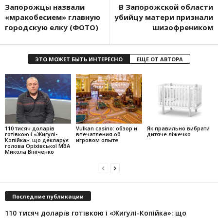
Запорожцы назвали
В Запорожской области
«мракобесием» главную
убийцу матери признали
городскую елку (ФОТО)
шизофреником
ЭТО МОЖЕТ БЫТЬ ИНТЕРЕСНО
ЕЩЕ ОТ АВТОРА
110 тисяч доларів
Vulkan casino: обзор и
Як правильно вибрати
готівкою і «Жигулі-
впечатления об
дитяче ліжечко
Копійка»: що декларує
игровом опыте
голова Оріхівської МВА
Микола Вініченко
Последние публикации
110 тисяч доларів готівкою і «Жигулі-Копійка»: що