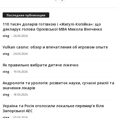
Последние публикации
110 тисяч доларів готівкою і «Жигулі-Копійка»: що
декларує голова Оріхівської МВА Микола Вініченко
oleg
-
26.06.2026
Vulkan casino: обзор и впечатления об игровом опыте
oleg
-
24.06.2026
Як правильно вибрати дитяче ліжечко
oleg
-
19.06.2026
Андрологія та урологія: розвиток науки, сучасні реалії та
значення лікарів
oleg
-
18.06.2026
Україна та Росія оголосили локальне перемир’я біля
Запорізької АЕС
oleg
-
05.06.2026