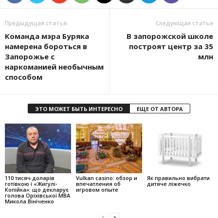
Предыдущая статья
Следующая статья
Команда мэра Буряка
В запорожской школе
намерена бороться в
построят центр за 35
Запорожье с
млн
наркоманией необычным
способом
ЭТО МОЖЕТ БЫТЬ ИНТЕРЕСНО
ЕЩЕ ОТ АВТОРА
110 тисяч доларів
Vulkan casino: обзор и
Як правильно вибрати
готівкою і «Жигулі-
впечатления об
дитяче ліжечко
Копійка»: що декларує
игровом опыте
голова Оріхівської МВА
Микола Вініченко