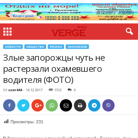
НОВОСТИ
ОБЩЕСТВО
РЕГИОН
ЭКСКЛЮЗИВ
Злые запорожцы чуть не
растерзали охамевшего
водителя (ФОТО)
От
user444
-
16.12.2017
1512
0
Просмотры:
231