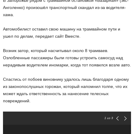
В Запорожье рядом с трамвайной остановкой «Базарная» (экс-
Анголенко) произошёл транспортный скандал из-за водителя-
хама.
Автомобилист оставил свою машину на трамвайном пути и
ушел по делам, передает сайт Вместе.
Возник затор, который насчитывал около 8 трамваев.
Озлобленные пассажиры были готовы устроить самосуд над
нерадивым водителем иномарки, когда тот появился возле авто.
Спастись от побоев виновнику удалось лишь благодаря одному
из законопослушных горожан, который напомнил толпе, что их
может ждать ответственность за нанесение телесных
повреждений.
1
из 3