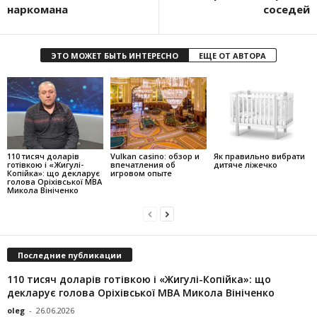
наркомана
соседей
ЭТО МОЖЕТ БЫТЬ ИНТЕРЕСНО
ЕЩЕ ОТ АВТОРА
110 тисяч доларів
Vulkan casino: обзор и
Як правильно вибрати
готівкою і «Жигулі-
впечатления об
дитяче ліжечко
Копійка»: що декларує
игровом опыте
голова Оріхівської МВА
Микола Вініченко
Последние публикации
110 тисяч доларів готівкою і «Жигулі-Копійка»: що
декларує голова Оріхівської МВА Микола Вініченко
oleg
-
26.06.2026