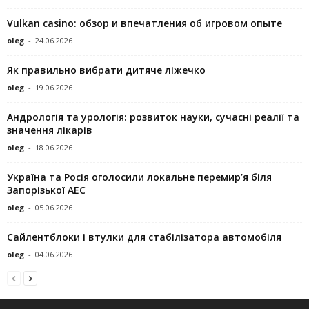
Vulkan casino: обзор и впечатления об игровом опыте
oleg
-
24.06.2026
Як правильно вибрати дитяче ліжечко
oleg
-
19.06.2026
Андрологія та урологія: розвиток науки, сучасні реалії та
значення лікарів
oleg
-
18.06.2026
Україна та Росія оголосили локальне перемир’я біля
Запорізької АЕС
oleg
-
05.06.2026
Сайлентблоки і втулки для стабілізатора автомобіля
oleg
-
04.06.2026