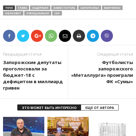
ТЕГИ
ГЛАВА
ЗАДЕРЖАН
ЗАМЕСТИТЕЛЬ
ЗАПОРОЖЬЕ
МАРЧЕНКО
ОБЛСОВЕТ
ОФИЦИАЛЬНО
СБУ
Предыдущая статья
Следующая статья
Запорожские депутаты
Футболисты
проголосовали за
запорожского
бюджет-18 с
«Металлурга» проиграли
дефицитом в миллиард
ФК «Сумы»
гривен
ЭТО МОЖЕТ БЫТЬ ИНТЕРЕСНО
ЕЩЕ ОТ АВТОРА