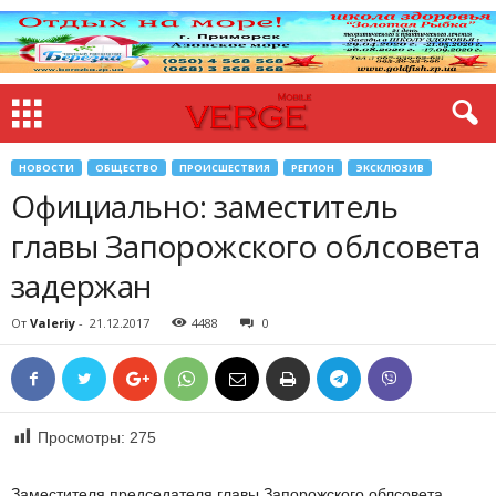
НОВОСТИ
ОБЩЕСТВО
ПРОИСШЕСТВИЯ
РЕГИОН
ЭКСКЛЮЗИВ
Официально: заместитель
главы Запорожского облсовета
задержан
От
Valeriy
-
21.12.2017
4488
0
Просмотры:
275
Заместителя председателя главы Запорожского облсовета