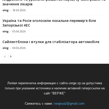
значення лікарів
oleg
-
18.06.2026
Україна та Росія оголосили локальне перемир’я біля
Запорізької АЕС
oleg
-
05.06.2026
Сайлентблоки і втулки для стабілізатора автомобіля
oleg
-
04.06.2026
Любая перепечатка информации с сайта verge.zp.ua допустима
только при указании источника и наличии активной гиперссылки на
сайт "ВЕРЖЕ"
Свяжитесь с нами:
vergeua2@gmail.com