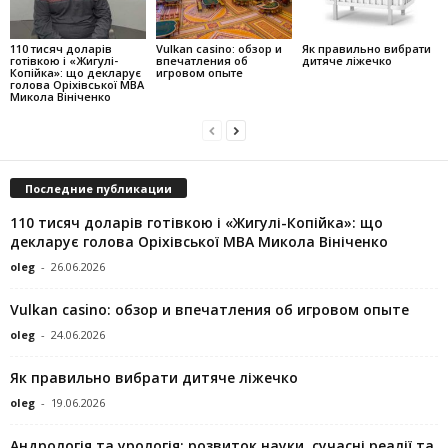
110 тисяч доларів
Vulkan casino: обзор и
Як правильно вибрати
готівкою і «Жигулі-
впечатления об
дитяче ліжечко
Копійка»: що декларує
игровом опыте
голова Оріхівської МВА
Микола Вініченко
Последние публикации
110 тисяч доларів готівкою і «Жигулі-Копійка»: що
декларує голова Оріхівської МВА Микола Вініченко
oleg
-
26.06.2026
Vulkan casino: обзор и впечатления об игровом опыте
oleg
-
24.06.2026
Як правильно вибрати дитяче ліжечко
oleg
-
19.06.2026
Андрологія та урологія: розвиток науки, сучасні реалії та