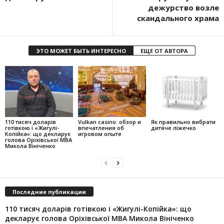
дежурство возле
скандального храма
ЭТО МОЖЕТ БЫТЬ ИНТЕРЕСНО
ЕЩЕ ОТ АВТОРА
110 тисяч доларів
Vulkan casino: обзор и
Як правильно вибрати
готівкою і «Жигулі-
впечатления об
дитяче ліжечко
Копійка»: що декларує
игровом опыте
голова Оріхівської МВА
Микола Вініченко
Последние публикации
110 тисяч доларів готівкою і «Жигулі-Копійка»: що
декларує голова Оріхівської МВА Микола Вініченко