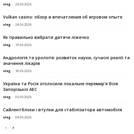
oleg
-
26.06.2026
Vulkan casino: обзор и впечатления об игровом опыте
oleg
-
24.06.2026
Як правильно вибрати дитяче ліжечко
oleg
-
19.06.2026
Андрологія та урологія: розвиток науки, сучасні реалії та
значення лікарів
oleg
-
18.06.2026
Україна та Росія оголосили локальне перемир’я біля
Запорізької АЕС
oleg
-
05.06.2026
Сайлентблоки і втулки для стабілізатора автомобіля
oleg
-
04.06.2026