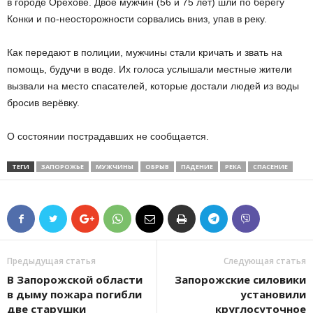
в городе Орехове. Двое мужчин (56 и 75 лет) шли по берегу
Конки и по-неосторожности сорвались вниз, упав в реку.
Как передают в полиции, мужчины стали кричать и звать на
помощь, будучи в воде. Их голоса услышали местные жители
вызвали на место спасателей, которые достали людей из воды
бросив верёвку.
О состоянии пострадавших не сообщается.
ТЕГИ
ЗАПОРОЖЬЕ
МУЖЧИНЫ
ОБРЫВ
ПАДЕНИЕ
РЕКА
СПАСЕНИЕ
Предыдущая статья
Следующая статья
В Запорожской области
Запорожские силовики
в дыму пожара погибли
установили
две старушки
круглосуточное