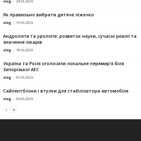
oleg
-
24.06.2026
Як правильно вибрати дитяче ліжечко
oleg
-
19.06.2026
Андрологія та урологія: розвиток науки, сучасні реалії та
значення лікарів
oleg
-
18.06.2026
Україна та Росія оголосили локальне перемир’я біля
Запорізької АЕС
oleg
-
05.06.2026
Сайлентблоки і втулки для стабілізатора автомобіля
oleg
-
04.06.2026