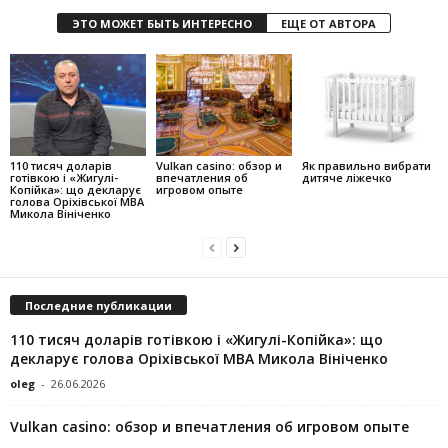
ЭТО МОЖЕТ БЫТЬ ИНТЕРЕСНО
ЕЩЕ ОТ АВТОРА
110 тисяч доларів
Vulkan casino: обзор и
Як правильно вибрати
готівкою і «Жигулі-
впечатления об
дитяче ліжечко
Копійка»: що декларує
игровом опыте
голова Оріхівської МВА
Микола Вініченко
Последние публикации
110 тисяч доларів готівкою і «Жигулі-Копійка»: що
декларує голова Оріхівської МВА Микола Вініченко
oleg
-
26.06.2026
Vulkan casino: обзор и впечатления об игровом опыте