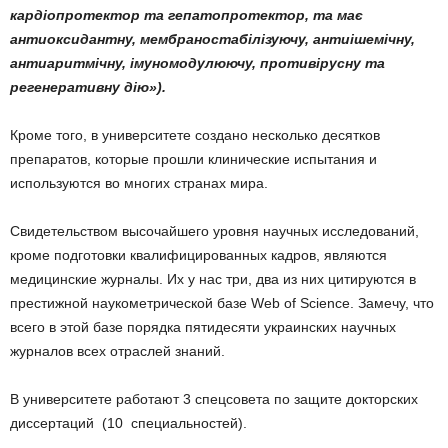
кардіопротектор та гепатопротектор, та має
антиоксидантну, мембраностабілізуючу, антиішемічну,
антиаритмічну, імуномодулюючу, противірусну та
регенеративну дію»).
Кроме того, в университете создано несколько десятков
препаратов, которые прошли клинические испытания и
используются во многих странах мира.
Свидетельством высочайшего уровня научных исследований,
кроме подготовки квалифицированных кадров, являются
медицинские журналы. Их у нас три, два из них цитируются в
престижной наукометрической базе Web of Science. Замечу, что
всего в этой базе порядка пятидесяти украинских научных
журналов всех отраслей знаний.
В университете работают 3 спецсовета по защите докторских
диссертаций (10 специальностей).