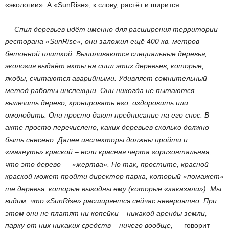
«экологии». А «SunRise», к слову, растёт и ширится.
—
Спил деревьев идёт именно для расширения территории
ресторана «SunRise», они заложил ещё 400 кв. метров
бетонной плиткой. Выпиливаются специальные деревья,
экология выдаёт акты на спил этих деревьев, которые,
якобы, считаются аварийными. Удивляет сомнительный
метод работы инспекции. Они никогда не пытаются
вылечить дерево, кронировать его, оздоровить или
омолодить. Они просто дают предписание на его снос. В
акте просто перечислено, каких деревьев сколько должно
быть снесено. Далее инспекторы должны пройти и
«мазнуть» краской – если красная черта горизонтальная,
что это дерево — «жертва». Но так, простите, красной
краской может пройти директор парка, который «помажет»
те деревья, которые выгодны ему (которые «заказали»). Мы
видим, что «SunRise» расширяется сейчас невероятно. При
этом они не платят ни копейки – никакой аренды земли,
парку от них никаких средств – ничего вообще, —
говорит