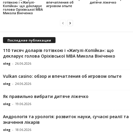
готівкою і «Жигулі-
впечатления об
дитяче ліжечко
Копійка»: що декларує
игровом опыте
голова Оріхівської МВА
Микола Вініченко
Последние публикации
110 тисяч доларів готівкою і «Жигулі-Копійка»: що
декларує голова Оріхівської МВА Микола Вініченко
oleg
-
26.06.2026
Vulkan casino: обзор и впечатления об игровом опыте
oleg
-
24.06.2026
Як правильно вибрати дитяче ліжечко
oleg
-
19.06.2026
Андрологія та урологія: розвиток науки, сучасні реалії та
значення лікарів
oleg
-
18.06.2026