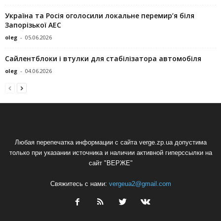
Україна та Росія оголосили локальне перемир’я біля
Запорізької АЕС
oleg
-
05.06.2026
Сайлентблоки і втулки для стабілізатора автомобіля
oleg
-
04.06.2026
Любая перепечатка информации с сайта verge.zp.ua допустима
только при указании источника и наличии активной гиперссылки на
сайт "ВЕРЖЕ"
Свяжитесь с нами:
vergeua2@gmail.com