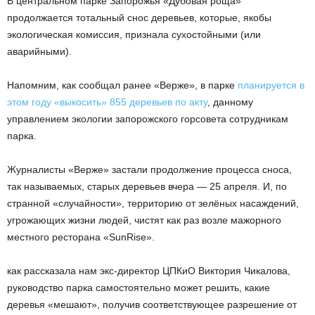
В центральном парке Запорожья «Дубовая роща»
продолжается тотальный снос деревьев, которые, якобы
экологическая комиссия, признала сухостойными (или
аварийными).
Напомним, как сообщал ранее «Верже», в парке
планируется в
этом году «выкосить» 855 деревьев по акту
, данному
управлением экологии запорожского горсовета сотрудникам
парка.
Журналисты «Верже» застали продолжение процесса сноса,
так называемых, старых деревьев вчера — 25 апреля. И, по
странной «случайности», территорию от зелёных насаждений,
угрожающих жизни людей, чистят как раз возле мажорного
местного ресторана «SunRise».
как рассказала нам экс-директор ЦПКиО Виктория Чикалова,
руководство парка самостоятельно может решить, какие
деревья «мешают», получив соответствующее разрешение от