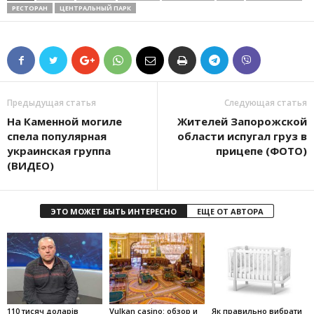
РЕСТОРАН
ЦЕНТРАЛЬНЫЙ ПАРК
Предыдущая статья
Следующая статья
На Каменной могиле
Жителей Запорожской
спела популярная
области испугал груз в
украинская группа
прицепе (ФОТО)
(ВИДЕО)
ЭТО МОЖЕТ БЫТЬ ИНТЕРЕСНО
ЕЩЕ ОТ АВТОРА
110 тисяч доларів
Vulkan casino: обзор и
Як правильно вибрати