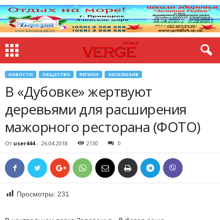
НОВОСТИ
ОБЩЕСТВО
РЕГИОН
ЭКСКЛЮЗИВ
В «Дубовке» жертвуют
деревьями для расширения
мажорного ресторана (ФОТО)
От
user444
-
26.04.2018
2130
0
Просмотры:
231