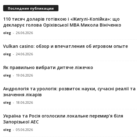
Последние публикации
110 тисяч доларів готівкою і «Жигулі-Копійка»: що
декларує голова Оріхівської МВА Микола Вініченко
oleg
-
26.06.2026
Vulkan casino: обзор и впечатления об игровом опыте
oleg
-
24.06.2026
Як правильно вибрати дитяче ліжечко
oleg
-
19.06.2026
Андрологія та урологія: розвиток науки, сучасні реалії та
значення лікарів
oleg
-
18.06.2026
Україна та Росія оголосили локальне перемир’я біля
Запорізької АЕС
oleg
-
05.06.2026