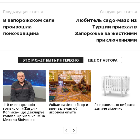
Предыдущая статья
Следующая статья
В запорожском селе
Любитель садо-мазо из
произошла
Турции приехал в
поножовщина
Запорожье за жесткими
приключениями
ЭТО МОЖЕТ БЫТЬ ИНТЕРЕСНО
ЕЩЕ ОТ АВТОРА
110 тисяч доларів
Vulkan casino: обзор и
Як правильно вибрати
готівкою і «Жигулі-
впечатления об
дитяче ліжечко
Копійка»: що декларує
игровом опыте
голова Оріхівської МВА
Микола Вініченко