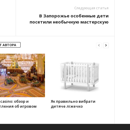
Следующая статья
В Запорожье особенные дети
посетили необычную мастерскую
Т АВТОРА
 casino: обзор и
Як правильно вибрати
тления об игровом
дитяче ліжечко