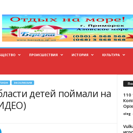
БЩЕСТВО
ПРОИСШЕСТВИЯ
ИСТОРИЯ
КУЛЬТУРА
ЕГИОН
ЭКСКЛЮЗИВ
По
бласти детей поймали на
110 
Копі
ВИДЕО)
Оріх
oleg
Vulk
игр