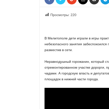
«
В
Е
Просмотры:
220
Р
Ж
Е
»
В Мелитополе дети играли в игры практ
небезопасного занятия забеспокоился п
разместив в сети.
Неравнодушный горожанин, который ста
отремонтированном участке дорорги, п
чадами. А городскую власть и депутато
площадок в нижней части города.