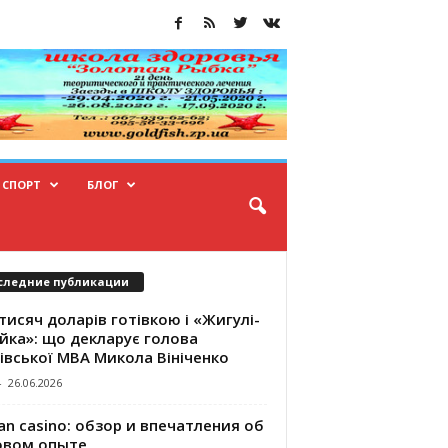
СПОРТ
БЛОГ
следние публикации
тисяч доларів готівкою і «Жигулі-
йка»: що декларує голова
івської МВА Микола Вініченко
-
26.06.2026
an casino: обзор и впечатления об
овом опыте