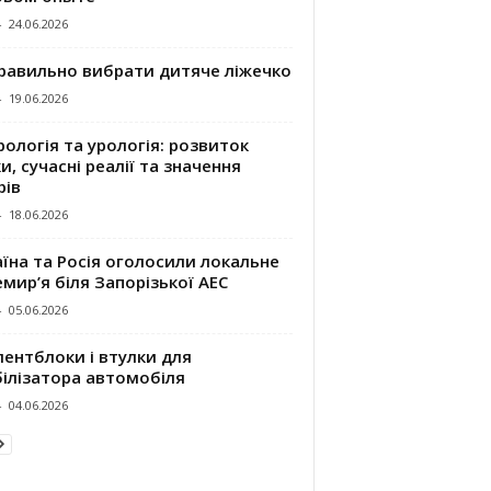
-
24.06.2026
правильно вибрати дитяче ліжечко
-
19.06.2026
ологія та урологія: розвиток
и, сучасні реалії та значення
рів
-
18.06.2026
їна та Росія оголосили локальне
мир’я біля Запорізької АЕС
-
05.06.2026
ентблоки і втулки для
білізатора автомобіля
-
04.06.2026