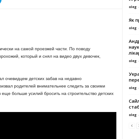
oleg
Як 
oleg
Андр
наук
ически на самой проезжей части. По поводу
ліка
рохожий, который и снял на видео двух девочек,
oleg
Укра
л очевидцем детских забав на недавно
пере
ризвал родителей внимательнее следить за своими
oleg
в еще больше усилий бросить на строительство детских
Сайл
ста
oleg