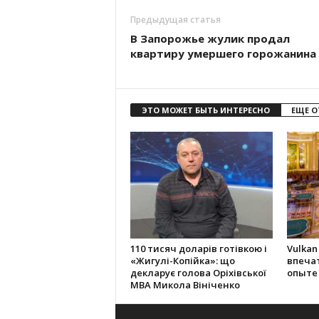
Предыдущая статья
В Запорожье жулик продал
квартиру умершего горожанина
ЭТО МОЖЕТ БЫТЬ ИНТЕРЕСНО
ЕЩЕ О
110 тисяч доларів готівкою і
Vulkan
«Жигулі-Копійка»: що
впеча
декларує голова Оріхівської
опыте
МВА Микола Вініченко