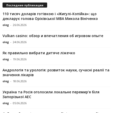
Последние публикации
110 тисяч доларів готівкою і «Жигулі-Копійка»: що
декларує голова Оріхівської МВА Микола Вініченко
oleg
-
26.06.2026
Vulkan casino: обзор и впечатления об игровом опыте
oleg
-
24.06.2026
Як правильно вибрати дитяче ліжечко
oleg
-
19.06.2026
Андрологія та урологія: розвиток науки, сучасні реалії та
значення лікарів
oleg
-
18.06.2026
Україна та Росія оголосили локальне перемир’я біля
Запорізької АЕС
oleg
-
05.06.2026