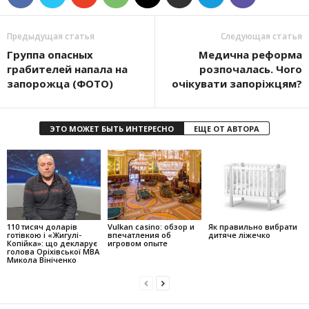
Предыдущая статья
Следующая статья
Группа опасных
Медична реформа
грабителей напала на
розпочалась. Чого
запорожца (ФОТО)
очікувати запоріжцям?
ЭТО МОЖЕТ БЫТЬ ИНТЕРЕСНО
ЕЩЕ ОТ АВТОРА
110 тисяч доларів
Vulkan casino: обзор и
Як правильно вибрати
готівкою і «Жигулі-
впечатления об
дитяче ліжечко
Копійка»: що декларує
игровом опыте
голова Оріхівської МВА
Микола Вініченко