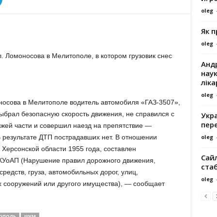
oleg
Як 
oleg
 Ломоносова в Мелитополе, в котором грузовик снес
Андр
наук
ліка
oleg
носова в Мелитополе водитель автомобиля «ГАЗ-3507»,
выбрал безопасную скорость движения, не справился с
Укра
пере
жей части и совершил наезд на препятствие —
oleg
В результате ДТП пострадавших нет. В отношении
 Херсонской области 1955 года, составлен
Сайл
 КУоАП (Нарушение правил дорожного движения,
ста
едств, груза, автомобильных дорог, улиц,
oleg
 сооружений или другого имущества), — сообщает
ОПОЛЬ
ШУМ