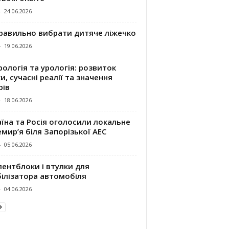
-
24.06.2026
правильно вибрати дитяче ліжечко
-
19.06.2026
ологія та урологія: розвиток
и, сучасні реалії та значення
рів
-
18.06.2026
їна та Росія оголосили локальне
мир’я біля Запорізької АЕС
-
05.06.2026
ентблоки і втулки для
білізатора автомобіля
-
04.06.2026