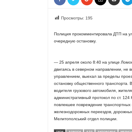
«
В
Е
Просмотры:
195
Р
Ж
Полиция прокомментировала ДТП на ул.
Е
очередную остановку.
»
— 25 апреля около 8:40 на улице Ломо
двигаясь в северном направлении, не 
управлением, выехал за пределы проез
остановку общественного транспорта. 
водителя грузового автомобиля, жителя
административный протокол по ст. 124
повлекшее повреждение транспортных ср
железнодорожных переездов, дорожных
Мелитополський отдел полиции.
ТЕГИ
ДОРОГИ
ДТП
ЗАПОРОЖЬЕ
МЕЛИТ