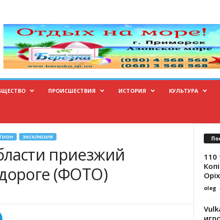
БЩЕСТВО
ПРОИСШЕСТВИЯ
ИСТОРИЯ
КУЛЬТУРА
ЕГИОН
ЭКСКЛЮЗИВ
По
бласти приезжий
110 
Копі
 дороге (ФОТО)
Оріх
oleg
Vulk
игр