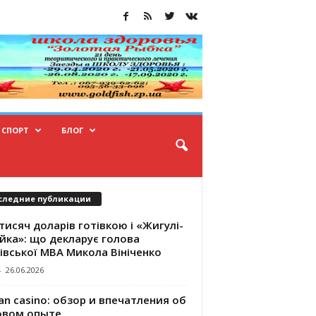
СПОРТ
БЛОГ
следние публикации
тисяч доларів готівкою і «Жигулі-
йка»: що декларує голова
івської МВА Микола Вініченко
-
26.06.2026
an casino: обзор и впечатления об
овом опыте