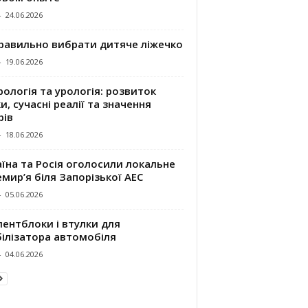
-
24.06.2026
правильно вибрати дитяче ліжечко
-
19.06.2026
ологія та урологія: розвиток
и, сучасні реалії та значення
рів
-
18.06.2026
їна та Росія оголосили локальне
мир’я біля Запорізької АЕС
-
05.06.2026
ентблоки і втулки для
білізатора автомобіля
-
04.06.2026