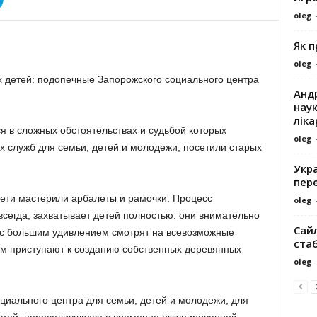
oleg
Як 
oleg
 детей: подопечные Запорожского социального центра
Андр
наук
ліка
я в сложных обстоятельствах и судьбой которых
oleg
х служб для семьи, детей и молодежи, посетили старых
Укра
пере
ети мастерили арбалеты и рамочки. Процесс
oleg
всегда, захватывает детей полностью: они внимательно
Сайл
с большим удивлением смотрят на всевозможные
ста
ем приступают к созданию собственных деревянных
oleg
циального центра для семьи, детей и молодежи, для