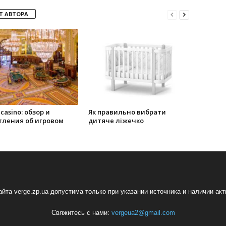
Т АВТОРА
 casino: обзор и
Як правильно вибрати
тления об игровом
дитяче ліжечко
йта verge.zp.ua допустима только при указании источника и наличии ак
Свяжитесь с нами:
vergeua2@gmail.com