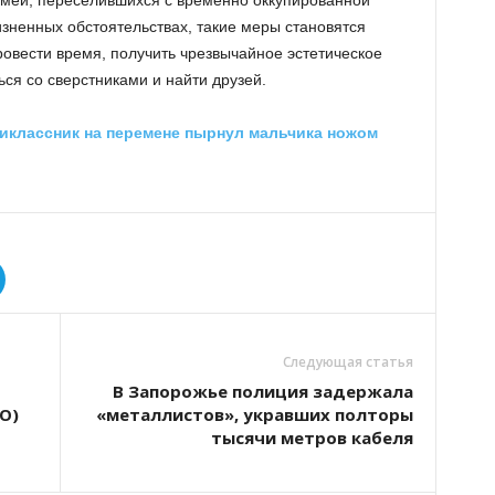
емей, переселившихся с временно оккупированной
изненных обстоятельствах, такие меры становятся
ровести время, получить чрезвычайное эстетическое
ся со сверстниками и найти друзей.
иклассник на перемене пырнул мальчика ножом
Следующая статья
В Запорожье полиция задержала
О)
«металлистов», укравших полторы
тысячи метров кабеля