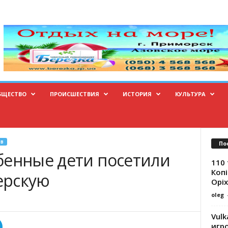
БЩЕСТВО
ПРОИСШЕСТВИЯ
ИСТОРИЯ
КУЛЬТУРА
В
По
бенные дети посетили
110 
Копі
ерскую
Оріх
oleg
Vulk
игр