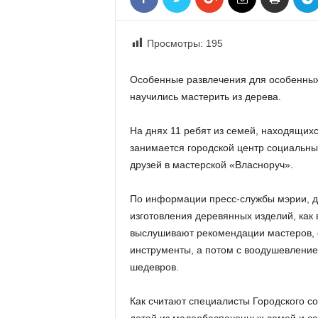
«
В
Е
Просмотры:
195
Р
Ж
Особенные развлечения для особенных
Е
научились мастерить из дерева.
»
На днях 11 ребят из семей, находящихс
занимается городской центр социальны
друзей в мастерской «Власноруч».
По информации пресс-службы мэрии, д
изготовления деревянных изделий, как 
выслушивают рекомендации мастеров, 
инструменты, а потом с воодушевлени
шедевров.
Как считают специалисты Городского со