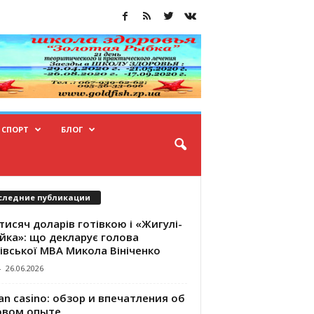
СПОРТ
БЛОГ
следние публикации
тисяч доларів готівкою і «Жигулі-
йка»: що декларує голова
івської МВА Микола Вініченко
-
26.06.2026
an casino: обзор и впечатления об
овом опыте