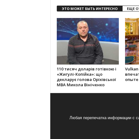
ЭТО МОЖЕТ БЫТЬ ИНТЕРЕСНО
ЕЩЕ О
110 тисяч доларів готівкою і
Vulkan
«Жигулі-Копійка»: що
впеча
декларує голова Оріхівської
опыте
МВА Микола Вініченко
Любая перепечатка информации с са