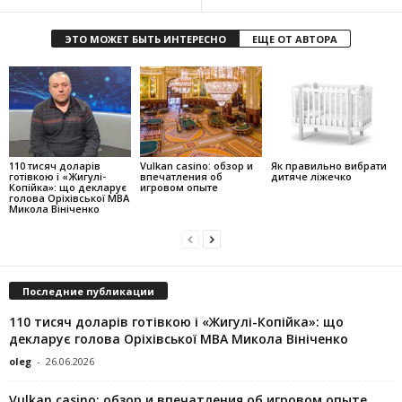
ЭТО МОЖЕТ БЫТЬ ИНТЕРЕСНО
ЕЩЕ ОТ АВТОРА
110 тисяч доларів
Vulkan casino: обзор и
Як правильно вибрати
готівкою і «Жигулі-
впечатления об
дитяче ліжечко
Копійка»: що декларує
игровом опыте
голова Оріхівської МВА
Микола Вініченко
Последние публикации
110 тисяч доларів готівкою і «Жигулі-Копійка»: що
декларує голова Оріхівської МВА Микола Вініченко
oleg
-
26.06.2026
Vulkan casino: обзор и впечатления об игровом опыте