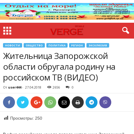
НОВОСТИ
ОБЩЕСТВО
ПОЛИТИКА
РЕГИОН
ЭКСКЛЮЗИВ
Жительница Запорожской
области обругала родину на
российском ТВ (ВИДЕО)
От
user444
-
27.04.2018
2656
0
Просмотры:
250