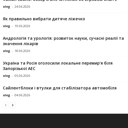
oleg
-
24.06.2026
Як правильно вибрати дитяче ліжечко
oleg
-
19.06.2026
Андрологія та урологія: розвиток науки, сучасні реалії та
значення лікарів
oleg
-
18.06.2026
Україна та Росія оголосили локальне перемир’я біля
Запорізької АЕС
oleg
-
05.06.2026
Сайлентблоки і втулки для стабілізатора автомобіля
oleg
-
04.06.2026