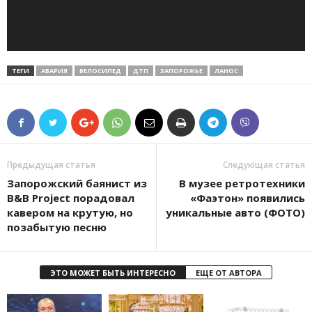
ТЕГИ
АВАРИЯ
ВЕЛОСИПЕД
ДТП
ЗАПОРОЖЬЕ
ЛАНОС
Предыдущая статья
Следующая статья
Запорожский баянист из
В музее ретротехники
B&B Project порадовал
«Фаэтон» появились
кавером на крутую, но
уникальные авто (ФОТО)
позабытую песню
ЭТО МОЖЕТ БЫТЬ ИНТЕРЕСНО
ЕЩЕ ОТ АВТОРА