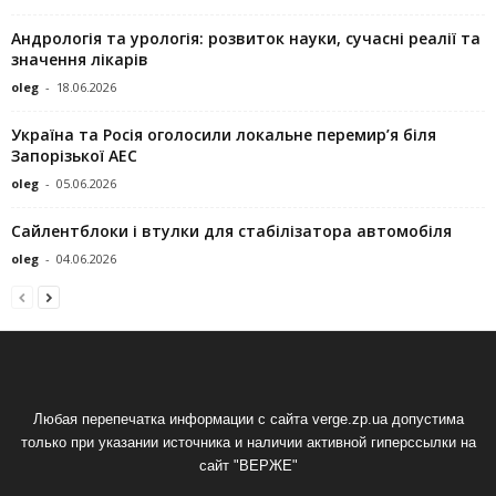
Андрологія та урологія: розвиток науки, сучасні реалії та
значення лікарів
oleg
-
18.06.2026
Україна та Росія оголосили локальне перемир’я біля
Запорізької АЕС
oleg
-
05.06.2026
Сайлентблоки і втулки для стабілізатора автомобіля
oleg
-
04.06.2026
Любая перепечатка информации с сайта verge.zp.ua допустима
только при указании источника и наличии активной гиперссылки на
сайт "ВЕРЖЕ"