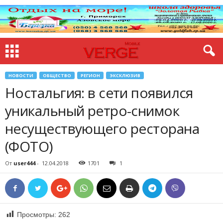
НОВОСТИ
ОБЩЕСТВО
РЕГИОН
ЭКСКЛЮЗИВ
Ностальгия: в сети появился
уникальный ретро-снимок
несуществующего ресторана
(ФОТО)
От
user444
-
12.04.2018
1701
1
Просмотры:
262