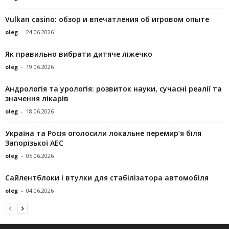
Vulkan casino: обзор и впечатления об игровом опыте
oleg
-
24.06.2026
Як правильно вибрати дитяче ліжечко
oleg
-
19.06.2026
Андрологія та урологія: розвиток науки, сучасні реалії та
значення лікарів
oleg
-
18.06.2026
Україна та Росія оголосили локальне перемир’я біля
Запорізької АЕС
oleg
-
05.06.2026
Сайлентблоки і втулки для стабілізатора автомобіля
oleg
-
04.06.2026