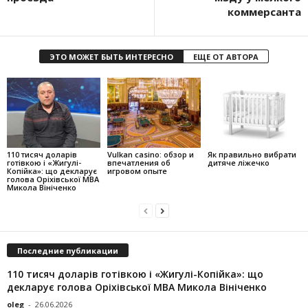
коммерсанта
ЭТО МОЖЕТ БЫТЬ ИНТЕРЕСНО
ЕЩЕ ОТ АВТОРА
110 тисяч доларів
Vulkan casino: обзор и
Як правильно вибрати
готівкою і «Жигулі-
впечатления об
дитяче ліжечко
Копійка»: що декларує
игровом опыте
голова Оріхівської МВА
Микола Вініченко
Последние публикации
110 тисяч доларів готівкою і «Жигулі-Копійка»: що
декларує голова Оріхівської МВА Микола Вініченко
oleg
-
26.06.2026