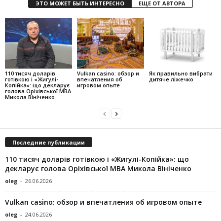
ЭТО МОЖЕТ БЫТЬ ИНТЕРЕСНО
ЕЩЕ ОТ АВТОРА
110 тисяч доларів
Vulkan casino: обзор и
Як правильно вибрати
готівкою і «Жигулі-
впечатления об
дитяче ліжечко
Копійка»: що декларує
игровом опыте
голова Оріхівської МВА
Микола Вініченко
Последние публикации
110 тисяч доларів готівкою і «Жигулі-Копійка»: що
декларує голова Оріхівської МВА Микола Вініченко
oleg
-
26.06.2026
Vulkan casino: обзор и впечатления об игровом опыте
oleg
-
24.06.2026