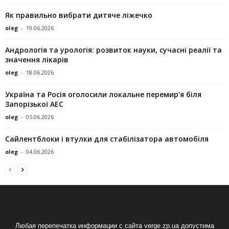
Як правильно вибрати дитяче ліжечко
oleg
-
19.06.2026
Андрологія та урологія: розвиток науки, сучасні реалії та
значення лікарів
oleg
-
18.06.2026
Україна та Росія оголосили локальне перемир’я біля
Запорізької АЕС
oleg
-
05.06.2026
Сайлентблоки і втулки для стабілізатора автомобіля
oleg
-
04.06.2026
Любая перепечатка информации с сайта verge.zp.ua допустима