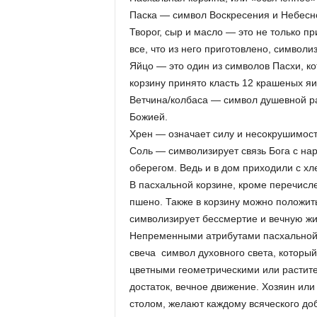
Паска — символ Воскресения и Небесно
Творог, сыр и масло — это не только пр
все, что из него приготовлено, символи
Яйцо — это один из символов Пасхи, к
корзину принято класть 12 крашеных я
Ветчина/колбаса — символ душевной р
Божией.
Хрен — означает силу и несокрушимост
Соль — символизирует связь Бога с нар
оберегом. Ведь и в дом приходили с хле
В пасхальной корзине, кроме перечисле
пшено. Также в корзину можно положить
символизирует бессмертие и вечную жиз
Непременными атрибутами пасхальной 
свеча ­ символ духовного света, котор
цветными геометрическими или растит
достаток, вечное движение. Хозяин ил
столом, желают каждому всяческого до