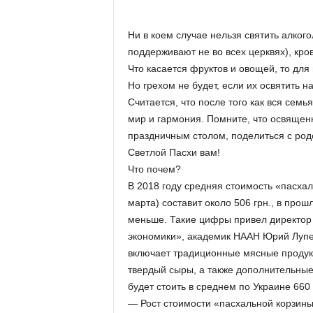
Ни в коем случае нельзя святить алкогол
поддерживают не во всех церквях), кро
Что касается фруктов и овощей, то для
Но грехом не будет, если их освятить на
Считается, что после того как вся сем
мир и гармония. Помните, что освящен
праздничным столом, поделиться с ро
Светлой Пасхи вам!
Что почем?
В 2018 году средняя стоимость «пасха
марта) составит около 506 грн., в прош
меньше. Такие цифры привел директор 
экономики», академик НААН Юрий Лупен
включает традиционные мясные продукты
твердый сыры, а также дополнительные
будет стоить в среднем по Украине 660 
— Рост стоимости «пасхальной корзин