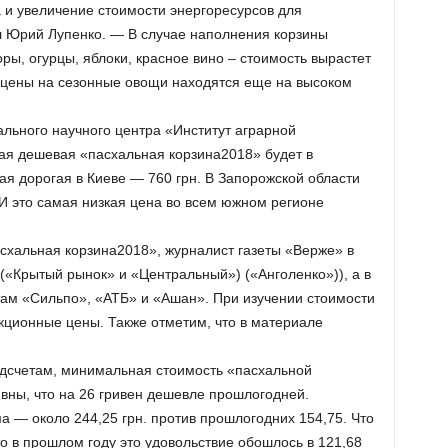
а и увеличение стоимости энергоресурсов для
л Юрий Лупенко. — В случае наполнения корзины
, огурцы, яблоки, красное вино – стоимость вырастет
а цены на сезонные овощи находятся еще на высоком
льного научного центра «Институт аграрной
ая дешевая «пасхальная корзина­2018» будет в
ая дорогая в Киеве — 760 грн. В Запорожской области
 И это самая низкая цена во всем южном регионе
асхальная корзина­2018», журналист газеты «Верже» в
(«Крытый рынок» и «Центральный») («Анголенко»)), а в
там «Сильпо», «АТБ» и «Ашан». При изучении стоимости
кционные цены. Также отметим, что в материале
дсчетам, минимальная стоимость «пасхальной
ивны, что на 26 гривен дешевле прошлогодней.
а — около 244,25 грн. против прошлогодних 154,75. Что
то в прошлом году это удовольствие обошлось в 121,68