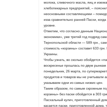
молока, сливочного масла, яиц и изюм
хлебопекарных предприятий, – поясни
неосновными составляющими – помидоры
из­за сравнительно ранней Пасхи, когд
уровне.
Отметим, что согласно данным Национа
экономики», уже третий год подряд сам
Тернопольской области — 589 грн., сам
стоимость «корзины» составит 633 грн.
Украины.
Чтобы узнать, во сколько обойдется «п
воскресенье прошлась по двум рынкам 
понедельник, 26 марта, по супермарке
продуктов и товаров мы не учитывали а
указываем одни из самых низких цен.
Таким образом, по самым скромным по
корзины» без паски обойдется в 303 гр
Пасхальный кулич, приготовленный дом
касается паски, приготовленной дома, 