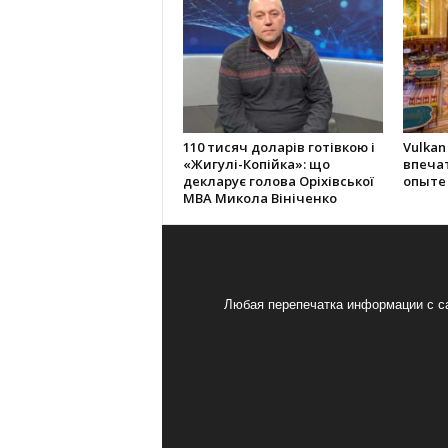
110 тисяч доларів готівкою і
Vulkan
«Жигулі-Копійка»: що
впеча
декларує голова Оріхівської
опыте
МВА Микола Вініченко
Любая перепечатка информации с са