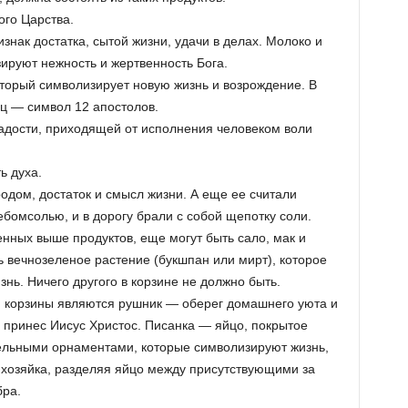
го Царства.
изнак достатка, сытой жизни, удачи в делах. Молоко и
зируют нежность и жертвенность Бога.
оторый символизирует новую жизнь и возрождение. В
иц — символ 12 апостолов.
адости, приходящей от исполнения человеком воли
ь духа.
одом, достаток и смысл жизни. А еще ее считали
бом­солью, и в дорогу брали с собой щепотку соли.
нных выше продуктов, еще могут быть сало, мак и
 вечнозеленое растение (букшпан или мирт), которое
нь. Ничего другого в корзине не должно быть.
корзины являются рушник — оберег домашнего уюта и
ый принес Иисус Христос. Писанка — яйцо, покрытое
ельными орнаментами, которые символизируют жизнь,
и хозяйка, разделяя яйцо между присутствующими за
бра.