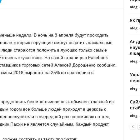
oleg
Як 
oleg
меньше недели. В ночь на 8 апреля будут проходить
Андр
 после которых верующие смогут освятить пасхальные
наук
е люди стараются положить в лукошко только самые
ліка
их очень «кусаются». На своей странице в Facebook
oleg
ставщиков торговых сетей Алексей Дорошенко сообщил,
рзины­-2018 вырастет на 25% по сравнению с
Укра
пере
oleg
Сайл
 представить без многочисленных обычаев, главный из
ста
дым годом все больше людей приходят в церковь с
oleg
ященнослужители в очередной раз напоминают о том,
здник Пасхи не является случайным. Каждый продукт
 должна состоять из таких продуктов: