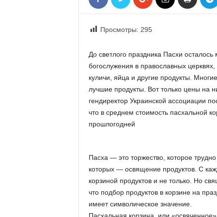
«
В
Е
Просмотры:
295
Р
Ж
До светлого праздника Пасхи осталось 
Е
богослужения в православных церквях,
»
куличи, яйца и другие продукты. Многи
лучшие продукты. Вот только цены на н
гендиректор Украинской ассоциации по
что в среднем стоимость пасхальной ко
прошлогодней
Пасха — это торжество, которое трудно
которых — освящение продуктов. С каж
корзиной продуктов и не только. Но св
что подбор продуктов в корзине на пра
имеет символическое значение.
Пасхальная корзина, или «освяченное»,