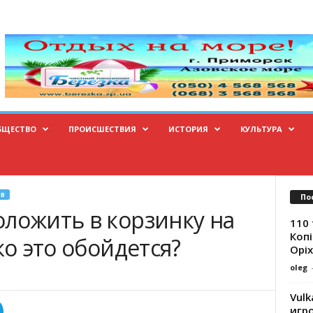
БЩЕСТВО
ПРОИСШЕСТВИЯ
ИСТОРИЯ
КУЛЬТУРА
В
По
оложить в корзинку на
110 
Копі
ко это обойдется?
Оріх
oleg
Vulk
игр