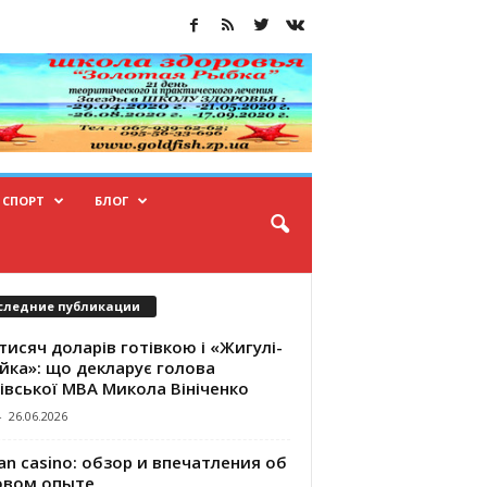
СПОРТ
БЛОГ
следние публикации
тисяч доларів готівкою і «Жигулі-
йка»: що декларує голова
івської МВА Микола Вініченко
-
26.06.2026
an casino: обзор и впечатления об
овом опыте