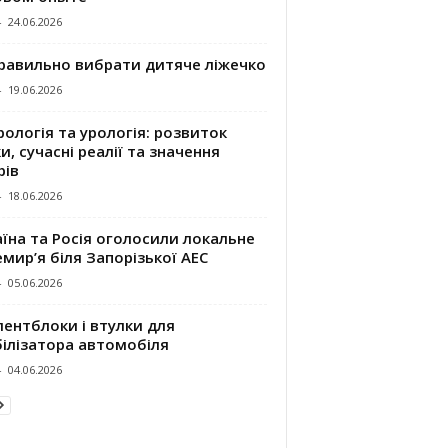
-
24.06.2026
правильно вибрати дитяче ліжечко
-
19.06.2026
ологія та урологія: розвиток
и, сучасні реалії та значення
рів
-
18.06.2026
їна та Росія оголосили локальне
мир’я біля Запорізької АЕС
-
05.06.2026
ентблоки і втулки для
білізатора автомобіля
-
04.06.2026