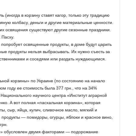
ь (иногда в корзину ставят кагор, только эту традицию
вяную колбасу, деньги и другие материальные ценности.
 их освящения существуют другие сезонные праздники.
 Пасху.
ья попробует освященные продукты, в доме будут царить
ные продукты нельзя выбрасывать. Их нужно съесть за
дственниками и соседями или раздать нуждающимся.
льной корзины» по Украине (по состоянию на начало
лом году ее стоимость была 377 грн., что на 34%
Национального научного центра «Институт аграрной
ко. А вот полная «пасхальная корзина», которая
, сыр, яйца, кулич, сливочное масло, мягкий и
 продукты — помидоры, огурцы, яблоки и красное вино,
грн.
ы» обусловлен двумя факторами — подорожание