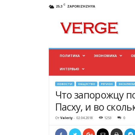
C
ZAPORIZHZHYA
25.3
И
н
ф
о
р
м
а
ПОЛИТИКА
ЭКОНОМИКА
О
ц
и
ИНТЕРВЬЮ
о
н
н
НОВОСТИ
ОБЩЕСТВО
РЕГИОН
ЭКСКЛЮЗИ
ы
Что запорожцу п
й
п
Пасху, и во сколь
о
р
От
Valeriy
-
02.04.2018
1253
0
т
а
л