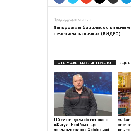
Предыдущая статья
Запорожцы боролись с опасным
течением на каяках (ВИДЕО)
ЭТО МОЖЕТ БЫТЬ ИНТЕРЕСНО
ЕЩЕ О
110 тисяч доларів готівкою і
Vulkan
«Жигулі-Копійка»: що
впеча
декларує голова Оріхівської
опыте