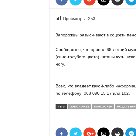
«
В
Е
Просмотры:
253
Р
Ж
Запорожцы разыскивают в соцсети пен
Е
»
Сообщается, что пропал 68-летний мужч
(сине-голубого цвета), штаны чуть ниж
ногу.
Всех, кто владеет какой-либо информа
по телефону: 068 090 15 17 или 102.
ТЕГИ
ЗАПОРОЖЬЕ
ПЕНСИОНЕР
РОДСТВЕНН