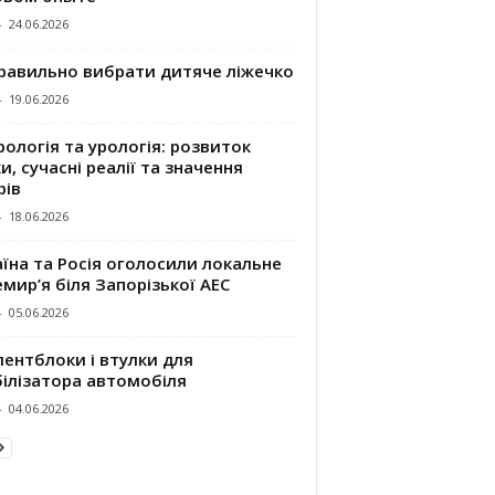
-
24.06.2026
правильно вибрати дитяче ліжечко
-
19.06.2026
ологія та урологія: розвиток
и, сучасні реалії та значення
рів
-
18.06.2026
їна та Росія оголосили локальне
мир’я біля Запорізької АЕС
-
05.06.2026
ентблоки і втулки для
білізатора автомобіля
-
04.06.2026