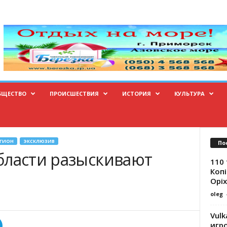
БЩЕСТВО
ПРОИСШЕСТВИЯ
ИСТОРИЯ
КУЛЬТУРА
ЕГИОН
ЭКСКЛЮЗИВ
По
бласти разыскивают
110 
Копі
Оріх
oleg
Vulk
игр