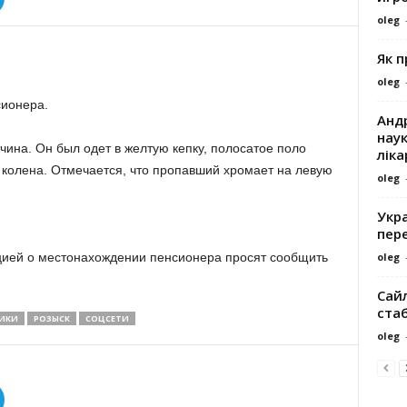
oleg
Як 
oleg
сионера.
Андр
наук
ина. Он был одет в желтую кепку, полосатое поло
ліка
е колена. Отмечается, что пропавший хромает на левую
oleg
Укра
пере
oleg
цией о местонахождении пенсионера просят сообщить
Сайл
ста
ИКИ
РОЗЫСК
СОЦСЕТИ
oleg