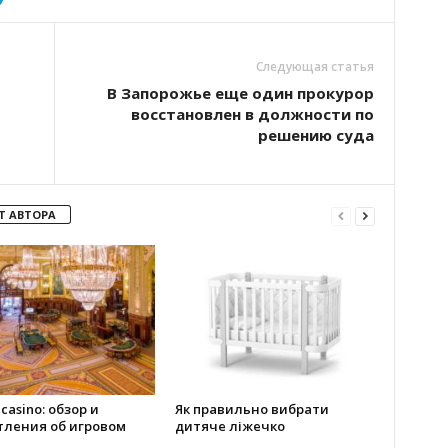
Следующая статья
В Запорожье еще один прокурор
восстановлен в должности по
решению суда
Т АВТОРА
 casino: обзор и
Як правильно вибрати
тления об игровом
дитяче ліжечко