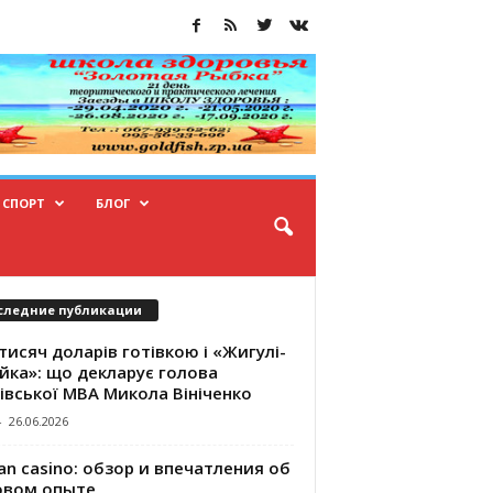
СПОРТ
БЛОГ
следние публикации
тисяч доларів готівкою і «Жигулі-
йка»: що декларує голова
івської МВА Микола Вініченко
-
26.06.2026
an casino: обзор и впечатления об
овом опыте