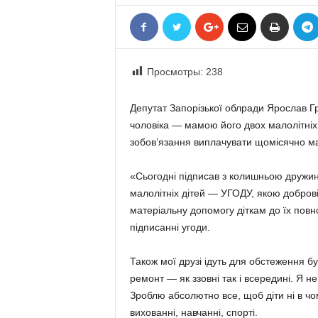
«
В
Е
Р
Просмотры:
238
Ж
Е
»
Депутат Запорізької облради Ярослав 
чоловіка — мамою його двох малолітніх 
зобов’язання виплачувати щомісячно мат
«Сьогодні підписав з колишньою дружи
малолітніх дітей — УГОДУ, якою добров
матеріальну допомогу діткам до їх повн
підписанні угоди.
Також мої друзі ідуть для обстеження б
ремонт — як ззовні так і всередині. Я
Зроблю абсолютно все, щоб діти ні в чо
вихованні, навчанні, спорті.