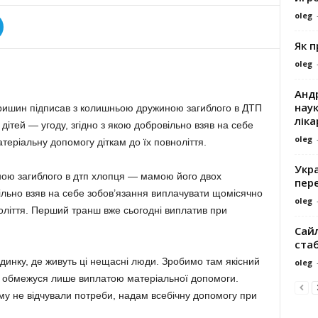
oleg
Як 
oleg
Андр
наук
Гришин підписав з колишньою дружиною загиблого в ДТП
ліка
дітей — угоду, згідно з якою добровільно взяв на себе
oleg
еріальну допомогу діткам до їх повноліття.
Укра
ною загиблого в дтп хлопця — мамою його двох
пере
ільно взяв на себе зобов’язання виплачувати щомісячно
oleg
оліття. Перший транш вже сьогодні виплатив при
Сайл
ста
удинку, де живуть ці нещасні люди. Зробимо там якісний
oleg
 не обмежуся лише виплатою матеріальної допомоги.
му не відчували потреби, надам всебічну допомогу при