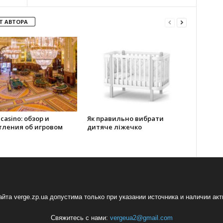
Т АВТОРА
 casino: обзор и
Як правильно вибрати
тления об игровом
дитяче ліжечко
йта verge.zp.ua допустима только при указании источника и наличии ак
Свяжитесь с нами:
vergeua2@gmail.com