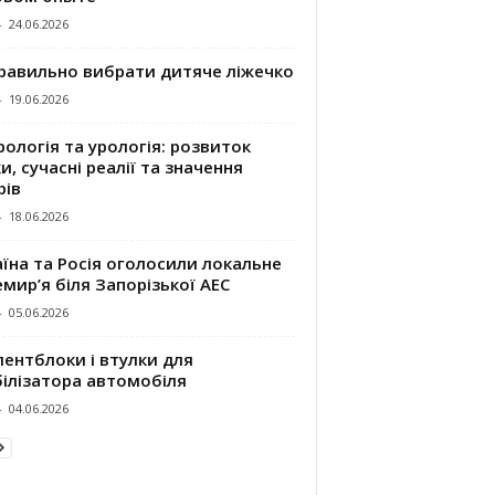
-
24.06.2026
правильно вибрати дитяче ліжечко
-
19.06.2026
ологія та урологія: розвиток
и, сучасні реалії та значення
рів
-
18.06.2026
їна та Росія оголосили локальне
мир’я біля Запорізької АЕС
-
05.06.2026
ентблоки і втулки для
білізатора автомобіля
-
04.06.2026