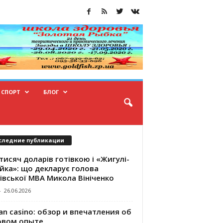
СПОРТ
БЛОГ
следние публикации
тисяч доларів готівкою і «Жигулі-
йка»: що декларує голова
івської МВА Микола Вініченко
-
26.06.2026
an casino: обзор и впечатления об
овом опыте