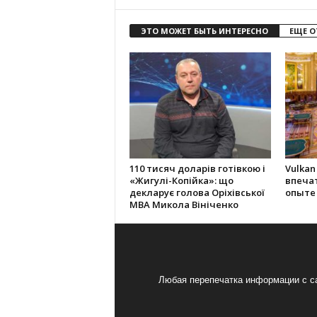
ЭТО МОЖЕТ БЫТЬ ИНТЕРЕСНО
ЕЩЕ О
110 тисяч доларів готівкою і
Vulkan
«Жигулі-Копійка»: що
впеча
декларує голова Оріхівської
опыте
МВА Микола Вініченко
Любая перепечатка информации с са