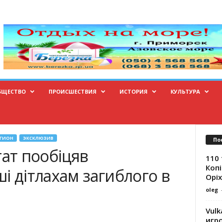
БЩЕСТВО
ПРОИСШЕСТВИЯ
ИСТОРИЯ
КУЛЬТУРА
ЕГИОН
ЭКСКЛЮЗИВ
По
тат пообіцяв
110 
Копі
і дітлахам загиблого в
Оріх
oleg
Vulk
игр