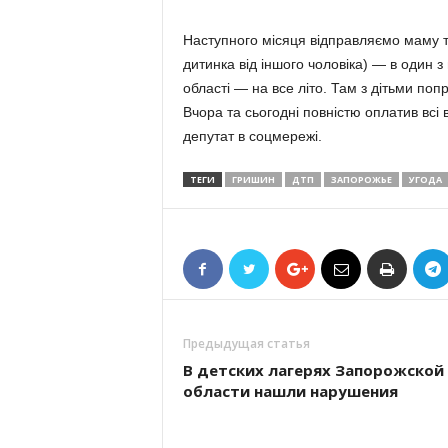
Наступного місяця відправляємо маму та
дитинка від іншого чоловіка) — в один 
області — на все літо. Там з дітьми поп
Вчора та сьогодні повністю оплатив всі
депутат в соцмережі.
ТЕГИ
ГРИШИН
ДТП
ЗАПОРОЖЬЕ
УГОДА
Предыдущая статья
В детских лагерях Запорожской
области нашли нарушения