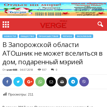
НОВОСТИ
ОБЩЕСТВО
ПРОИСШЕСТВИЯ
РЕГИОН
ЭКСКЛЮЗИВ
В Запорожской области
АТОшник не может вселиться в
дом, подаренный мэрией
От
user444
-
04.07.2018
937
0
Просмотры:
211