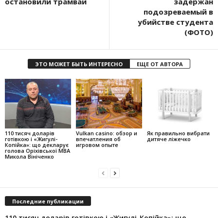
остановили трамвай
задержан
подозреваемый в
убийстве студента
(ФОТО)
ЭТО МОЖЕТ БЫТЬ ИНТЕРЕСНО
ЕЩЕ ОТ АВТОРА
110 тисяч доларів
Vulkan casino: обзор и
Як правильно вибрати
готівкою і «Жигулі-
впечатления об
дитяче ліжечко
Копійка»: що декларує
игровом опыте
голова Оріхівської МВА
Микола Вініченко
Последние публикации
110 тисяч доларів готівкою і «Жигулі-Копійка»: що