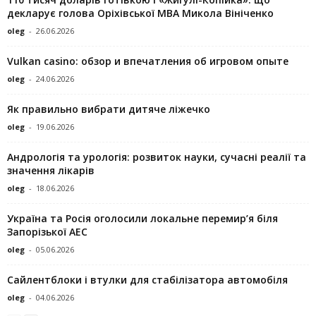
декларує голова Оріхівської МВА Микола Вініченко
oleg
-
26.06.2026
Vulkan casino: обзор и впечатления об игровом опыте
oleg
-
24.06.2026
Як правильно вибрати дитяче ліжечко
oleg
-
19.06.2026
Андрологія та урологія: розвиток науки, сучасні реалії та
значення лікарів
oleg
-
18.06.2026
Україна та Росія оголосили локальне перемир’я біля
Запорізької АЕС
oleg
-
05.06.2026
Сайлентблоки і втулки для стабілізатора автомобіля
oleg
-
04.06.2026