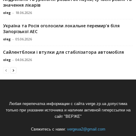
значення лікарів
oleg
-
18.06.2026
Україна та Росія оголосили локальне перемир’я біля
Запорізької АЕС
oleg
-
05.06.2026
Сайлентблоки і втулки для стабілізатора автомобіля
oleg
-
04.06.2026
Любая перепечатка информации с сайта verge.zp.ua допустима
только при указании источника и наличии активной гиперссылки на
сайт "ВЕРЖЕ"
Свяжитесь с нами:
vergeua2@gmail.com