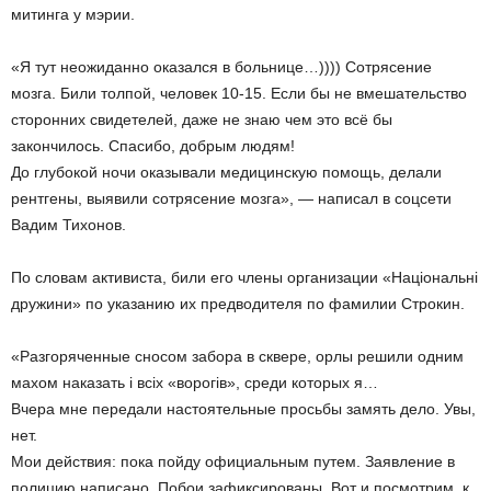
митинга у мэрии.
«Я тут неожиданно оказался в больнице…)))) Сотрясение
мозга. Били толпой, человек 10-15. Если бы не вмешательство
сторонних свидетелей, даже не знаю чем это всё бы
закончилось. Спасибо, добрым людям!
До глубокой ночи оказывали медицинскую помощь, делали
рентгены, выявили сотрясение мозга», — написал в соцсети
Вадим Тихонов.
По словам активиста, били его члены организации «Національні
дружини» по указанию их предводителя по фамилии Строкин.
«Разгоряченные сносом забора в сквере, орлы решили одним
махом наказать і всіх «ворогів», среди которых я…
Вчера мне передали настоятельные просьбы замять дело. Увы,
нет.
Мои действия: пока пойду официальным путем. Заявление в
полицию написано. Побои зафиксированы. Вот и посмотрим, к