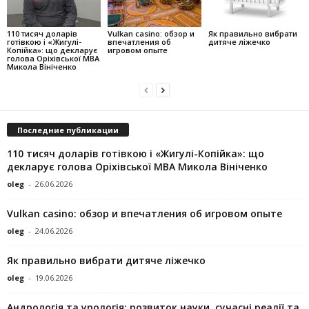
110 тисяч доларів
Vulkan casino: обзор и
Як правильно вибрати
готівкою і «Жигулі-
впечатления об
дитяче ліжечко
Копійка»: що декларує
игровом опыте
голова Оріхівської МВА
Микола Вініченко
Последние публикации
110 тисяч доларів готівкою і «Жигулі-Копійка»: що
декларує голова Оріхівської МВА Микола Вініченко
oleg
-
26.06.2026
Vulkan casino: обзор и впечатления об игровом опыте
oleg
-
24.06.2026
Як правильно вибрати дитяче ліжечко
oleg
-
19.06.2026
Андрологія та урологія: розвиток науки, сучасні реалії та