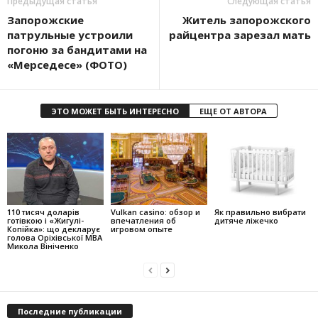
Предыдущая статья
Следующая статья
Запорожские
Житель запорожского
патрульные устроили
райцентра зарезал мать
погоню за бандитами на
«Мерседесе» (ФОТО)
ЭТО МОЖЕТ БЫТЬ ИНТЕРЕСНО
ЕЩЕ ОТ АВТОРА
110 тисяч доларів
Vulkan casino: обзор и
Як правильно вибрати
готівкою і «Жигулі-
впечатления об
дитяче ліжечко
Копійка»: що декларує
игровом опыте
голова Оріхівської МВА
Микола Вініченко
Последние публикации