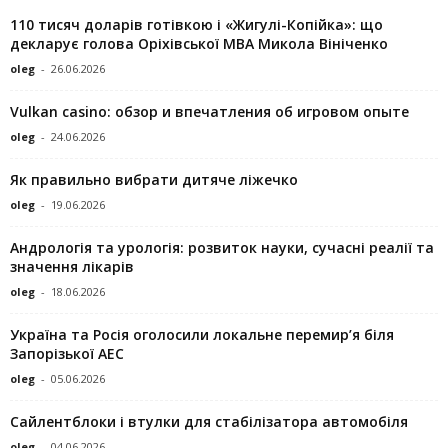
110 тисяч доларів готівкою і «Жигулі-Копійка»: що
декларує голова Оріхівської МВА Микола Вініченко
oleg
-
26.06.2026
Vulkan casino: обзор и впечатления об игровом опыте
oleg
-
24.06.2026
Як правильно вибрати дитяче ліжечко
oleg
-
19.06.2026
Андрологія та урологія: розвиток науки, сучасні реалії та
значення лікарів
oleg
-
18.06.2026
Україна та Росія оголосили локальне перемир’я біля
Запорізької АЕС
oleg
-
05.06.2026
Сайлентблоки і втулки для стабілізатора автомобіля
oleg
-
04.06.2026