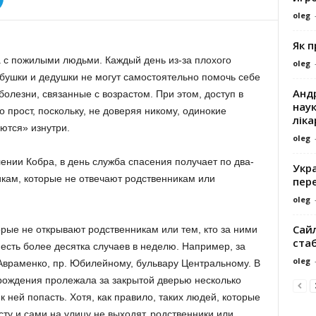
oleg
Як 
 с пожилыми людьми. Каждый день из-за плохого
oleg
бушки и дедушки не могут самостоятельно помочь себе
Андр
олезни, связанные с возрастом. При этом, доступ в
наук
 прост, поскольку, не доверяя никому, одинокие
ліка
ются» изнутри.
oleg
ении Кобра, в день служба спасения получает по два-
Укра
икам, которые не отвечают родственникам или
пере
oleg
Сайл
рые не открывают родственникам или тем, кто за ними
ста
 есть более десятка случаев в неделю. Например, за
oleg
 Авраменко, пр. Юбилейному, бульвару Центральному. В
рождения пролежала за закрытой дверью несколько
 ней попасть. Хотя, как правило, таких людей, которые
сту и сами на улицу не выходят, родственники или