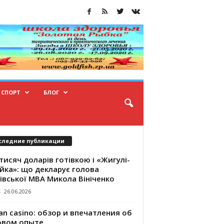
СПОРТ
БЛОГ
следние публикации
тисяч доларів готівкою і «Жигулі-
йка»: що декларує голова
івської МВА Микола Вініченко
-
26.06.2026
an casino: обзор и впечатления об
овом опыте