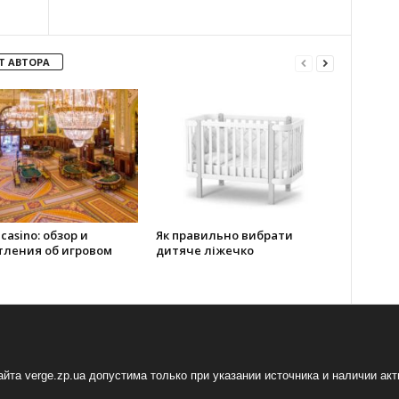
Т АВТОРА
 casino: обзор и
Як правильно вибрати
тления об игровом
дитяче ліжечко
йта verge.zp.ua допустима только при указании источника и наличии ак