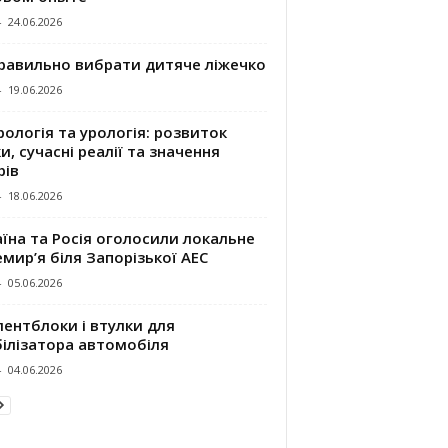
-
24.06.2026
правильно вибрати дитяче ліжечко
-
19.06.2026
ологія та урологія: розвиток
и, сучасні реалії та значення
рів
-
18.06.2026
їна та Росія оголосили локальне
мир’я біля Запорізької АЕС
-
05.06.2026
ентблоки і втулки для
білізатора автомобіля
-
04.06.2026