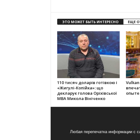
ЭТО МОЖЕТ БЫТЬ ИНТЕРЕСНО
ЕЩЕ О
110 тисяч доларів готівкою і
Vulkan
«Жигулі-Копійка»: що
впеча
декларує голова Оріхівської
опыте
МВА Микола Вініченко
Любая перепечатка информации с са