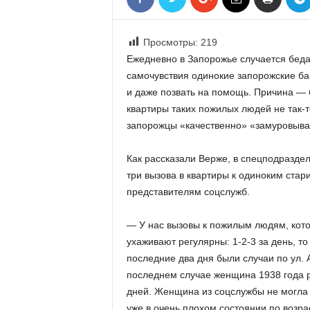
«
В
Е
Просмотры:
219
Р
Ежедневно в Запорожье случается беда
Ж
самочувствия одинокие запорожские ба
Е
и даже позвать на помощь. Причина — б
»
квартиры таких пожилых людей не так-то
запорожцы «качественно» «замуровыва
Как рассказали Верже, в спецподраздел
три вызова в квартиры к одиноким стар
представителям соцслужб.
— У нас вызовы к пожилым людям, кото
ухаживают регулярны: 1-2-3 за день, то
последние два дня были случаи по ул.
последнем случае женщина 1938 года 
дней. Женщина из соцслужбы не могла к
уже в очень плохом состоянии по возра