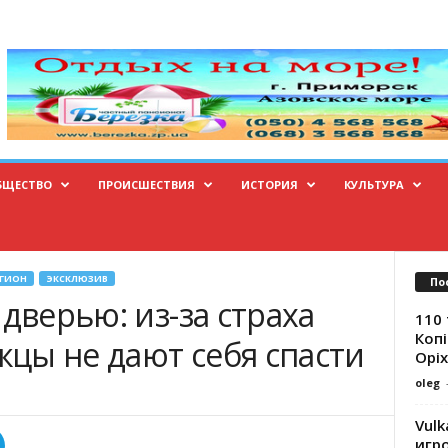
БЩЕСТВО
ПРОИСШЕСТВИЯ
ИСТОРИЯ
КУЛЬТУРА
ЕГИОН
ЭКСКЛЮЗИВ
По
 дверью: из-за страха
110 
Копі
цы не дают себя спасти
Оріх
oleg
Vulk
игр