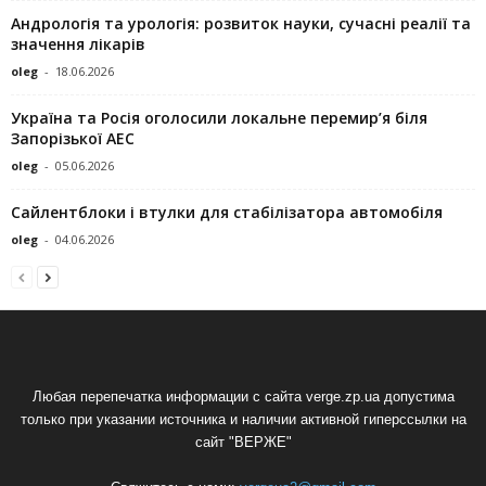
Андрологія та урологія: розвиток науки, сучасні реалії та
значення лікарів
oleg
-
18.06.2026
Україна та Росія оголосили локальне перемир’я біля
Запорізької АЕС
oleg
-
05.06.2026
Сайлентблоки і втулки для стабілізатора автомобіля
oleg
-
04.06.2026
Любая перепечатка информации с сайта verge.zp.ua допустима
только при указании источника и наличии активной гиперссылки на
сайт "ВЕРЖЕ"