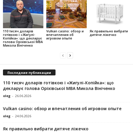
110 тисяч доларів
Vulkan casino: обзор и
Як правильно вибрати
готівкою і «Жигулі-
впечатления об
дитяче ліжечко
Копійка»: що декларує
игровом опыте
голова Оріхівської МВА
Микола Вініченко
Последние публикации
110 тисяч доларів готівкою і «Жигулі-Копійка»: що
декларує голова Оріхівської МВА Микола Вініченко
oleg
-
26.06.2026
Vulkan casino: обзор и впечатления об игровом опыте
oleg
-
24.06.2026
Як правильно вибрати дитяче ліжечко