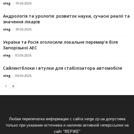
oleg
-
19.06.2026
Андрологія та урологія: розвиток науки, сучасні реалії та
значення лікарів
oleg
-
18.06.2026
Україна та Росія оголосили локальне перемир’я біля
Запорізької АЕС
oleg
-
05.06.2026
Сайлентблоки і втулки для стабілізатора автомобіля
oleg
-
04.06.2026
Любая перепечатка информации с сайта verge.zp.ua допустима
только при указании источника и наличии активной гиперссылки на
сайт "ВЕРЖЕ"