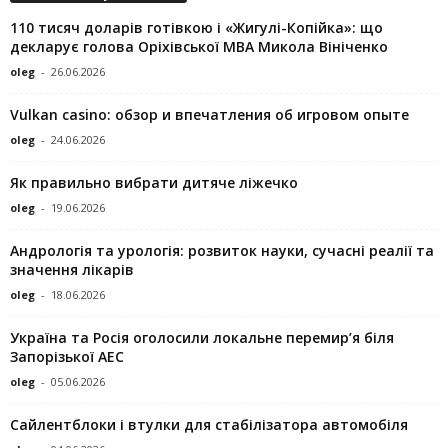
110 тисяч доларів готівкою і «Жигулі-Копійка»: що
декларує голова Оріхівської МВА Микола Вініченко
oleg
-
26.06.2026
Vulkan casino: обзор и впечатления об игровом опыте
oleg
-
24.06.2026
Як правильно вибрати дитяче ліжечко
oleg
-
19.06.2026
Андрологія та урологія: розвиток науки, сучасні реалії та
значення лікарів
oleg
-
18.06.2026
Україна та Росія оголосили локальне перемир’я біля
Запорізької АЕС
oleg
-
05.06.2026
Сайлентблоки і втулки для стабілізатора автомобіля