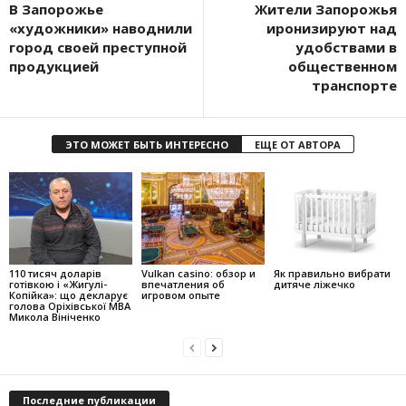
В Запорожье
Жители Запорожья
«художники» наводнили
иронизируют над
город своей преступной
удобствами в
продукцией
общественном
транспорте
ЭТО МОЖЕТ БЫТЬ ИНТЕРЕСНО
ЕЩЕ ОТ АВТОРА
110 тисяч доларів
Vulkan casino: обзор и
Як правильно вибрати
готівкою і «Жигулі-
впечатления об
дитяче ліжечко
Копійка»: що декларує
игровом опыте
голова Оріхівської МВА
Микола Вініченко
Последние публикации