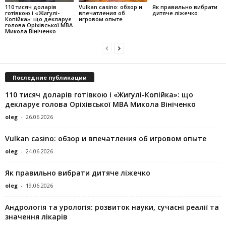
110 тисяч доларів
Vulkan casino: обзор и
Як правильно вибрати
готівкою і «Жигулі-
впечатления об
дитяче ліжечко
Копійка»: що декларує
игровом опыте
голова Оріхівської МВА
Микола Вініченко
Последние публикации
110 тисяч доларів готівкою і «Жигулі-Копійка»: що
декларує голова Оріхівської МВА Микола Вініченко
oleg
-
26.06.2026
Vulkan casino: обзор и впечатления об игровом опыте
oleg
-
24.06.2026
Як правильно вибрати дитяче ліжечко
oleg
-
19.06.2026
Андрологія та урологія: розвиток науки, сучасні реалії та
значення лікарів