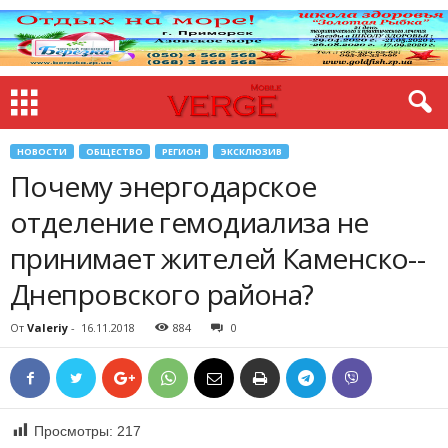
НОВОСТИ
ОБЩЕСТВО
РЕГИОН
ЭКСКЛЮЗИВ
Почему энергодарское
отделение гемодиализа не
принимает жителей Каменско-­
Днепровского района?
От
Valeriy
-
16.11.2018
884
0
Просмотры:
217