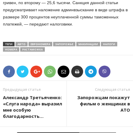
гривен, по второму — 25,6 тысячи. Санкция данной статьи
предусматривает наложение админвзыскание в виде штрафа в
размере 300 процентов неуплаченной суммы таможенных
платежей, — передают налоговики.
ТЕГИ
АВТО
ЕВРОНОМЕРА
ЗАПОРОЖЬЕ
МАХИНАЦИИ
НАЛОГИ
НОМЕРА
РАСТАМОЖКА
Предыдущая статья
Следующая статья
Александр Третьяченко:
Запорожцам покажут
«Слуга народа» выразил
фильм о женщинах в
мне особую
АТО
благодарность…