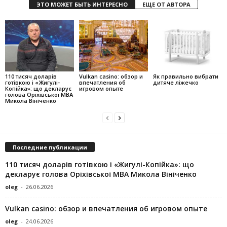
ЭТО МОЖЕТ БЫТЬ ИНТЕРЕСНО
ЕЩЕ ОТ АВТОРА
110 тисяч доларів
Vulkan casino: обзор и
Як правильно вибрати
готівкою і «Жигулі-
впечатления об
дитяче ліжечко
Копійка»: що декларує
игровом опыте
голова Оріхівської МВА
Микола Вініченко
Последние публикации
110 тисяч доларів готівкою і «Жигулі-Копійка»: що
декларує голова Оріхівської МВА Микола Вініченко
oleg
-
26.06.2026
Vulkan casino: обзор и впечатления об игровом опыте
oleg
-
24.06.2026