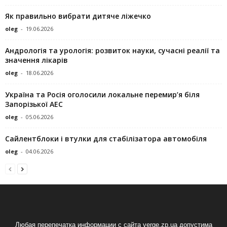
Як правильно вибрати дитяче ліжечко
oleg
-
19.06.2026
Андрологія та урологія: розвиток науки, сучасні реалії та
значення лікарів
oleg
-
18.06.2026
Україна та Росія оголосили локальне перемир’я біля
Запорізької АЕС
oleg
-
05.06.2026
Сайлентблоки і втулки для стабілізатора автомобіля
oleg
-
04.06.2026
Любая перепечатка информации с сайта verge.zp.ua допустима