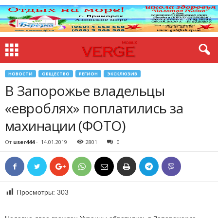
НОВОСТИ
ОБЩЕСТВО
РЕГИОН
ЭКСКЛЮЗИВ
В Запорожье владельцы
«евроблях» поплатились за
махинации (ФОТО)
От
user444
-
14.01.2019
2801
0
Просмотры:
303