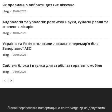
Як правильно вибрати дитяче ліжечко
oleg
-
19.06.2026
Андрологія та урологія: розвиток науки, сучасні реалії та
значення лікарів
oleg
-
18.06.2026
Україна та Росія оголосили локальне перемир’я біля
Запорізької АЕС
oleg
-
05.06.2026
Сайлентблоки і втулки для стабілізатора автомобіля
oleg
-
04.06.2026
Любая перепечатка информации с сайта verge.zp.ua допустима