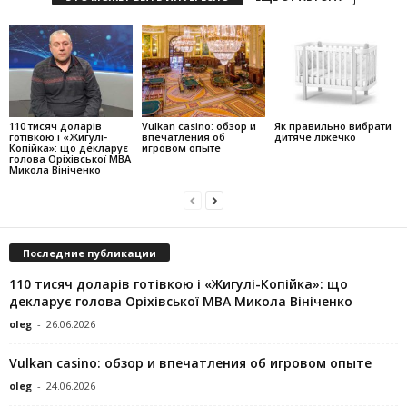
110 тисяч доларів
Vulkan casino: обзор и
Як правильно вибрати
готівкою і «Жигулі-
впечатления об
дитяче ліжечко
Копійка»: що декларує
игровом опыте
голова Оріхівської МВА
Микола Вініченко
Последние публикации
110 тисяч доларів готівкою і «Жигулі-Копійка»: що
декларує голова Оріхівської МВА Микола Вініченко
oleg
-
26.06.2026
Vulkan casino: обзор и впечатления об игровом опыте
oleg
-
24.06.2026