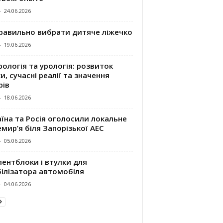
-
24.06.2026
правильно вибрати дитяче ліжечко
-
19.06.2026
ологія та урологія: розвиток
и, сучасні реалії та значення
рів
-
18.06.2026
їна та Росія оголосили локальне
мир’я біля Запорізької АЕС
-
05.06.2026
ентблоки і втулки для
білізатора автомобіля
-
04.06.2026