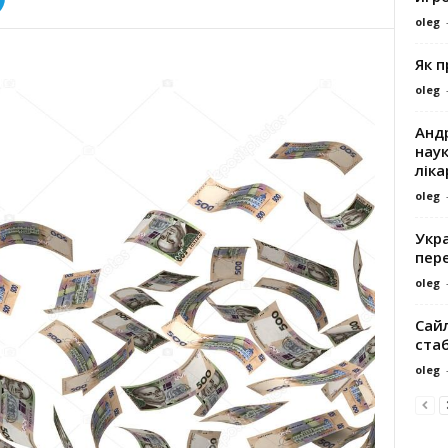
oleg
Як 
oleg
Андр
наук
ліка
oleg
Укра
пере
oleg
Сайл
ста
oleg