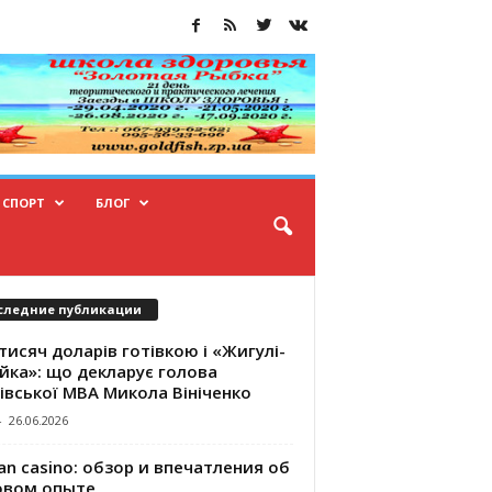
СПОРТ
БЛОГ
следние публикации
тисяч доларів готівкою і «Жигулі-
йка»: що декларує голова
івської МВА Микола Вініченко
-
26.06.2026
an casino: обзор и впечатления об
овом опыте