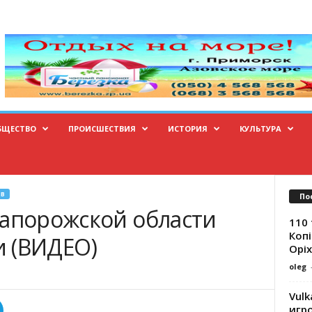
БЩЕСТВО
ПРОИСШЕСТВИЯ
ИСТОРИЯ
КУЛЬТУРА
В
По
Запорожской области
110 
Копі
 (ВИДЕО)
Оріх
oleg
Vulk
игр