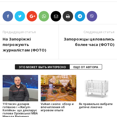
Предыдущая статья
Следующая статья
На Запоріжжі
Запорожцы целовались
погрожують
более часа (ФОТО)
журналістам (ФОТО)
ЭТО МОЖЕТ БЫТЬ ИНТЕРЕСНО
ЕЩЕ ОТ АВТОРА
110 тисяч доларів
Vulkan casino: обзор и
Як правильно вибрати
готівкою і «Жигулі-
впечатления об
дитяче ліжечко
Копійка»: що декларує
игровом опыте
голова Оріхівської МВА
Микола Вініченко