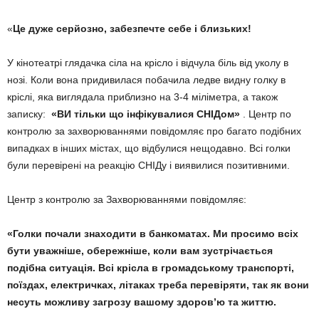
«
Це дуже серйозно, забезпечте себе і близьких!
У кінотеатрі глядачка сіла на крісло і відчула біль від уколу в
нозі. Коли вона придивилася побачила ледве видну голку в
кріслі, яка виглядала приблизно на 3-4 міліметра, а також
записку:
«ВИ тільки що інфікувалися СНІДом»
. Центр по
контролю за захворюваннями повідомляє про багато подібних
випадках в інших містах, що відбулися нещодавно. Всі голки
були перевірені на реакцію СНІДу і виявилися позитивними.
Центр з контролю за Захворюваннями повідомляє:
«Голки почали знаходити в банкоматах. Ми просимо всіх
бути уважніше, обережніше, коли вам зустрічається
подібна ситуація. Всі крісла в громадському транспорті,
поїздах, електричках, літаках треба перевіряти, так як вони
несуть можливу загрозу вашому здоров’ю та життю.