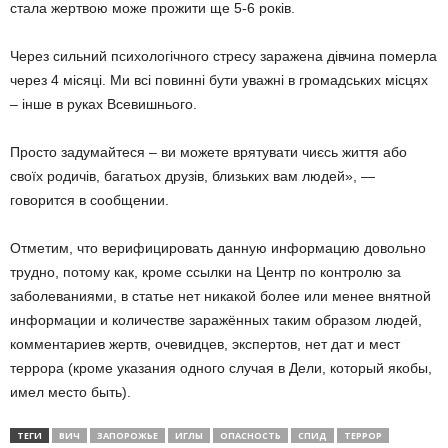
стала жертвою може прожити ще 5-6 років.
Через сильний психологічного стресу заражена дівчина померла
через 4 місяці. Ми всі повинні бути уважні в громадських місцях
– інше в руках Всевишнього.
Просто задумайтеся – ви можете врятувати чиєсь життя або
своїх родичів, багатьох друзів, близьких вам людей», —
говорится в сообщении.
Отметим, что верифицировать данную информацию довольно
трудно, потому как, кроме ссылки на Центр по контролю за
заболеваниями, в статье нет никакой более или менее внятной
информации и количестве заражённых таким образом людей,
комментариев жертв, очевидцев, экспертов, нет дат и мест
террора (кроме указания одного случая в Дели, который якобы,
имел место быть).
ТЕГИ
ВИЧ
ЗАПОРОЖЬЕ
ИГЛЫ
ОПАСНОСТЬ
СПИД
ТЕРРОР