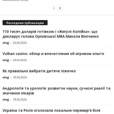
Последние публикации
110 тисяч доларів готівкою і «Жигулі-Копійка»: що
декларує голова Оріхівської МВА Микола Вініченко
oleg
-
26.06.2026
Vulkan casino: обзор и впечатления об игровом опыте
oleg
-
24.06.2026
Як правильно вибрати дитяче ліжечко
oleg
-
19.06.2026
Андрологія та урологія: розвиток науки, сучасні реалії та
значення лікарів
oleg
-
18.06.2026
Україна та Росія оголосили локальне перемир’я біля