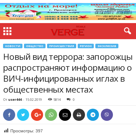
НОВОСТИ
ОБЩЕСТВО
ПРОИСШЕСТВИЯ
РЕГИОН
ЭКСКЛЮЗИВ
Новый вид террора: запорожцы
распространяют информацию о
ВИЧ-инфицированных иглах в
общественных местах
От
user444
-
15.02.2019
5814
0
Просмотры:
397