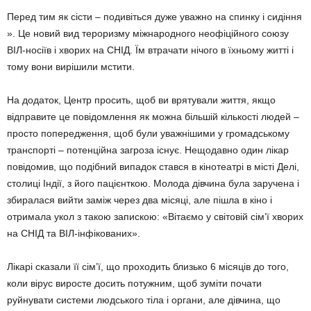
Перед тим як сісти – подивіться дуже уважно на спинку і сидіння
». Це новий вид тероризму міжнародного неофіційного союзу
ВІЛ-носіїв і хворих на СНІД. Їм втрачати нічого в їхньому житті і
тому вони вирішили мстити.
На додаток, Центр просить, щоб ви врятували життя, якщо
відправите це повідомлення як можна більшій кількості людей –
просто попередження, щоб були уважнішими у громадському
транспорті – потенційна загроза існує. Нещодавно один лікар
повідомив, що подібний випадок стався в кінотеатрі в місті Делі,
столиці Індії, з його пацієнткою. Молода дівчина була заручена і
збиралася вийти заміж через два місяці, але пішла в кіно і
отримала укол з такою запискою: «Вітаємо у світовій сім’ї хворих
на СНІД та ВІЛ-інфікованих».
Лікарі сказали її сім’ї, що проходить близько 6 місяців до того,
коли вірус виросте досить потужним, щоб зуміти почати
руйнувати системи людського тіла і органи, але дівчина, що