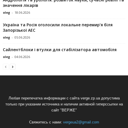
значення лікарів
oleg
-
18.06.2026
Україна та Росія оголосили локальне перемир’я біля
Запорізької АЕС
oleg
-
05.06.2026
Сайлентблоки і втулки для стабілізатора автомобіля
oleg
-
04.06.2026
Любая перепечатка информации с сайта verge.zp.ua допустима
только при указании источника и наличии активной гиперссылки на
сайт "ВЕРЖЕ"
Свяжитесь с нами:
vergeua2@gmail.com