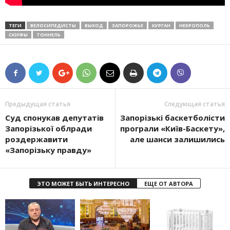
ТЕГИ
ВЕЛОСИПЕДИСТЫ
ВЫХОД
ЗАПОРОЖЬЕ
КУРГАН
НЕКРОПОЛЬ
СКИФЫ
ТОННЕЛЬ
Предыдущая статья
Следующая статья
Суд спонукав депутатів
Запорізькі баскетболісти
Запорізької облради
програли «Київ-Баскету»,
роздержавити
але шанси залишились
«Запорізьку правду»
ЭТО МОЖЕТ БЫТЬ ИНТЕРЕСНО
ЕЩЕ ОТ АВТОРА