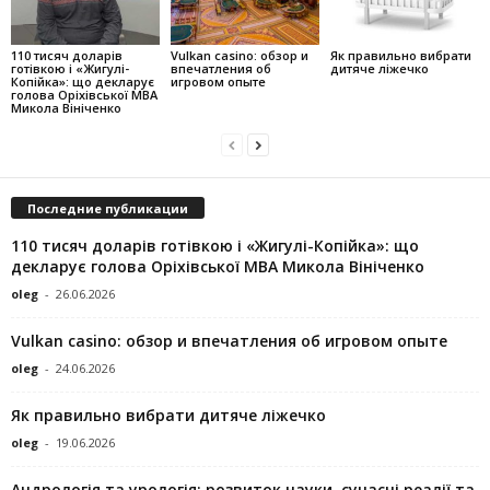
110 тисяч доларів
Vulkan casino: обзор и
Як правильно вибрати
готівкою і «Жигулі-
впечатления об
дитяче ліжечко
Копійка»: що декларує
игровом опыте
голова Оріхівської МВА
Микола Вініченко
Последние публикации
110 тисяч доларів готівкою і «Жигулі-Копійка»: що
декларує голова Оріхівської МВА Микола Вініченко
oleg
-
26.06.2026
Vulkan casino: обзор и впечатления об игровом опыте
oleg
-
24.06.2026
Як правильно вибрати дитяче ліжечко
oleg
-
19.06.2026
Андрологія та урологія: розвиток науки, сучасні реалії та