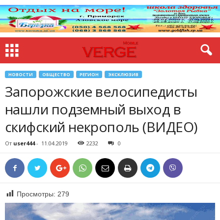
НОВОСТИ
ОБЩЕСТВО
РЕГИОН
ЭКСКЛЮЗИВ
Запорожские велосипедисты
нашли подземный выход в
скифский некрополь (ВИДЕО)
От
user444
-
11.04.2019
2232
0
Просмотры:
279