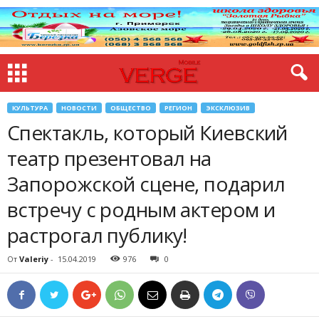
КУЛЬТУРА
НОВОСТИ
ОБЩЕСТВО
РЕГИОН
ЭКСКЛЮЗИВ
Спектакль, который Киевский
театр презентовал на
Запорожской сцене, подарил
встречу с родным актером и
растрогал публику!
От
Valeriy
-
15.04.2019
976
0