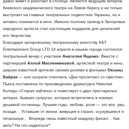
давно живет и работает в столице, является ведущим актером
Киевского академического театра на Левом берегу и не только
выступает на главных театральных подмостках Украины, но и
активно снимается в кино. Именно поэтому приезд в Запорожье
народного артиста стал настоящим подарком для ценителей
его творчества.
Благодаря запорожскому театральному агентству K&T
Entertainment Group LTD 14 апреля в нашем городе состоялся
театральный вечер с участием
Анатолия Ященко
. Вместе с
партнершей
Аллой Масленниковой
, артисткой театра и кино,
широко известной зрителю своими ролями в фильмах
Оксаны
Байрак
— они сыграли спектакль «Дни пролетают со свистом».
Пьеса поставлена по произведению драматурга Николая
Коляды «Старая зайчиха» и повествует о двух престарелых
актерах, бывших супругах, которые встретились в номере
дешевой гостиницы. Лучшие годы, любовь, роли — это все, увы,
позади… Уставшие от жизни, живущие в страхе, осунувшиеся и
печальные… Впереди лишь известный каждому финал… Как
жить? На что надеяться?