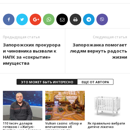
Предыдущая статья
Следующая статья
Запорожских прокурора
Запорожанка помогает
и чиновника вызвали к
людям вернуть радость
НАПК за «сокрытие»
жизни
имущества
ЭТО МОЖЕТ БЫТЬ ИНТЕРЕСНО
ЕЩЕ ОТ АВТОРА
110 тисяч доларів
Vulkan casino: обзор и
Як правильно вибрати
готівкою і «Жигулі-
впечатления об
дитяче ліжечко