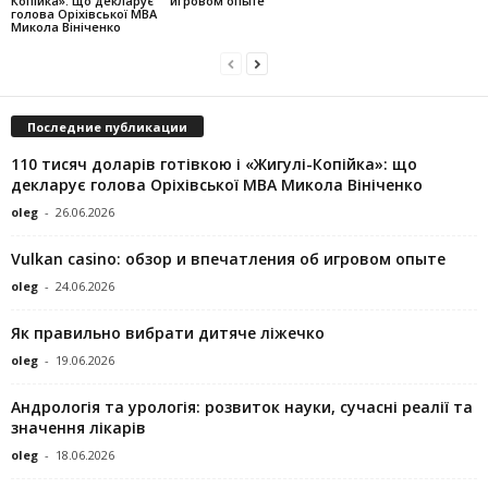
Копійка»: що декларує
игровом опыте
голова Оріхівської МВА
Микола Вініченко
Последние публикации
110 тисяч доларів готівкою і «Жигулі-Копійка»: що
декларує голова Оріхівської МВА Микола Вініченко
oleg
-
26.06.2026
Vulkan casino: обзор и впечатления об игровом опыте
oleg
-
24.06.2026
Як правильно вибрати дитяче ліжечко
oleg
-
19.06.2026
Андрологія та урологія: розвиток науки, сучасні реалії та
значення лікарів
oleg
-
18.06.2026