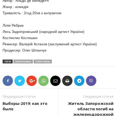
Автор : Альдо де Бенедетті
Жанр : комедія
Тривалість : 2год 20хв з антрактом
Лілія Ребрик
Лесь Задніпровський (народний артист України)
Костянтин Костишин
Режисер: Валерій Астахов (заслужений артист України)
Продюсер: Олег Шпанчук
ТЕГИ
ЗАПОРОЖЬЕ
СПЕКТАКЛЬ
Предыдущая статья
Следующая статья
Выборы-2019: как это
Житель Запорожской
было
области погиб на
железнодорожной