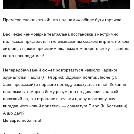
Прем’єра спектаклю «Жінка над нами» обіцяє бути гарячою!
Вас чекає неймовірна театральна постановка з нестримної
італійської пристрасті, чітко впізнаваним смаком інтриги, ноткою
хитрощів і таким приємним післясмаком щирого сміху — авжеж
варто насолодитися!
Непередбачуваний сюжет розгортається навколо чарівної
журналістки Паоли (Л. Ребрик). Відомий політик Леоне (Л.
Задніпровський) з першого погляду закохується в неї. Кохання
настільки затьмарює йому розум, що не дивлячись на свій
поважний вік, він втрапляє в вельми цікаву авантюру, яку
вигадав його новий приятель — драматург П’єро (К. Костишин)..
А що далі?
Це варто побачити!