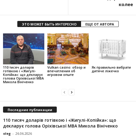
колее
ЭТО МОЖЕТ БЫТЬ ИНТЕРЕСНО
ЕЩЕ ОТ АВТОРА
110 тисяч доларів
Vulkan casino: обзор и
Як правильно вибрати
готівкою і «Жигулі-
впечатления об
дитяче ліжечко
Копійка»: що декларує
игровом опыте
голова Оріхівської МВА
Микола Вініченко
Последние публикации
110 тисяч доларів готівкою і «Жигулі-Копійка»: що
декларує голова Оріхівської МВА Микола Вініченко
oleg
-
26.06.2026