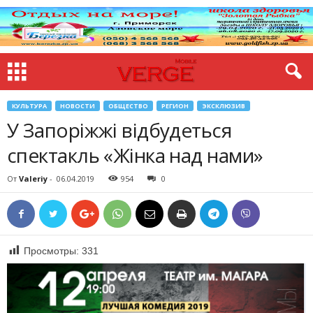
КУЛЬТУРА
НОВОСТИ
ОБЩЕСТВО
РЕГИОН
ЭКСКЛЮЗИВ
У Запоріжжі відбудеться
спектакль «Жінка над нами»
От
Valeriy
-
06.04.2019
954
0
Просмотры:
331