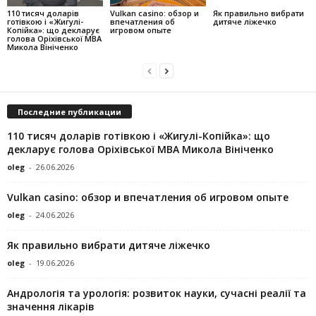
110 тисяч доларів
Vulkan casino: обзор и
Як правильно вибрати
готівкою і «Жигулі-
впечатления об
дитяче ліжечко
Копійка»: що декларує
игровом опыте
голова Оріхівської МВА
Микола Вініченко
Последние публикации
110 тисяч доларів готівкою і «Жигулі-Копійка»: що
декларує голова Оріхівської МВА Микола Вініченко
oleg
-
26.06.2026
Vulkan casino: обзор и впечатления об игровом опыте
oleg
-
24.06.2026
Як правильно вибрати дитяче ліжечко
oleg
-
19.06.2026
Андрологія та урологія: розвиток науки, сучасні реалії та
значення лікарів