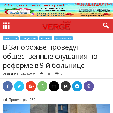
НОВОСТИ
ОБЩЕСТВО
РЕГИОН
ЭКСКЛЮЗИВ
В Запорожье проведут
общественные слушания по
реформе в 9-й больнице
От
user444
-
21.05.2019
1165
0
Просмотры:
282