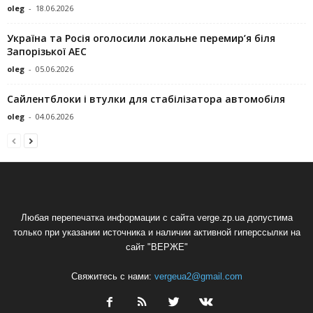
oleg
-
18.06.2026
Україна та Росія оголосили локальне перемир’я біля
Запорізької АЕС
oleg
-
05.06.2026
Сайлентблоки і втулки для стабілізатора автомобіля
oleg
-
04.06.2026
Любая перепечатка информации с сайта verge.zp.ua допустима
только при указании источника и наличии активной гиперссылки на
сайт "ВЕРЖЕ"
Свяжитесь с нами:
vergeua2@gmail.com