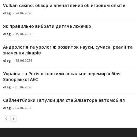
Vulkan casino: обзор и впечатления об игровом опыте
oleg
-
24.06.2026
Як правильно вибрати дитяче ліжечко
oleg
-
19.06.2026
Андрологія та урологія: розвиток науки, сучасні реалії та
значення лікарів
oleg
-
18.06.2026
Україна та Росія оголосили локальне перемир’я біля
Запорізької АЕС
oleg
-
05.06.2026
Сайлентблоки і втулки для стабілізатора автомобіля
oleg
-
04.06.2026