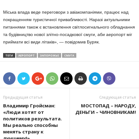
Міська влада веде переговори з авіакомпаніями, працює над
покращенням туристичної привабливості. Наразі актуальними
питаннями також є встановлення світлосигнального обладнання
та будівництво нової злітно-посадкової смуги, аби аеропорт міг
приймати всі види літаків», — повідомив Буряк.
ТЕГИ
АЕРОПОРТ
ЗАПОРОЖЬЕ
СМУГА
Предыдущая статья
Следующая статья
Владимир Гройсман:
МОСТОПАД – НАРОДУ,
«Люди хотят от
ДЕНЬГИ – ЧИНОВНИКАМ!
политиков результата.
Мы реально способны
менять страну к
лучшему!»