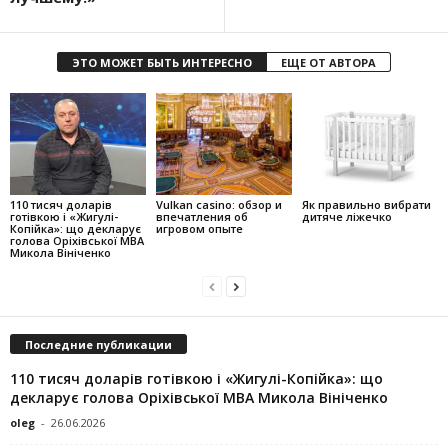
ЭТО МОЖЕТ БЫТЬ ИНТЕРЕСНО
ЕЩЕ ОТ АВТОРА
110 тисяч доларів
Vulkan casino: обзор и
Як правильно вибрати
готівкою і «Жигулі-
впечатления об
дитяче ліжечко
Копійка»: що декларує
игровом опыте
голова Оріхівської МВА
Микола Вініченко
Последние публикации
110 тисяч доларів готівкою і «Жигулі-Копійка»: що
декларує голова Оріхівської МВА Микола Вініченко
oleg
-
26.06.2026