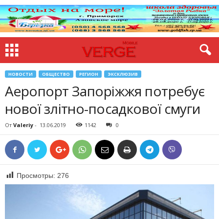
НОВОСТИ
ОБЩЕСТВО
РЕГИОН
ЭКСКЛЮЗИВ
Аеропорт Запоріжжя потребує
нової злітно-посадкової смуги
От
Valeriy
-
13.06.2019
1142
0
Просмотры:
276