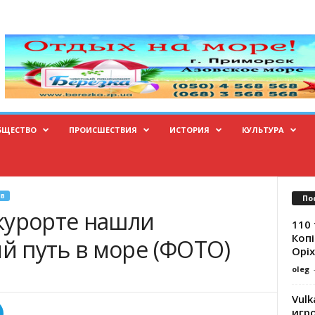
БЩЕСТВО
ПРОИСШЕСТВИЯ
ИСТОРИЯ
КУЛЬТУРА
В
По
курорте нашли
110 
Копі
 путь в море (ФОТО)
Оріх
oleg
Vulk
игр