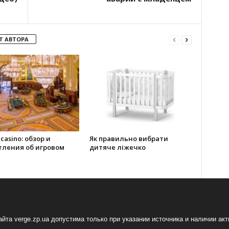
Т АВТОРА
 casino: обзор и
Як правильно вибрати
тления об игровом
дитяче ліжечко
йта verge.zp.ua допустима только при указании источника и наличии ак