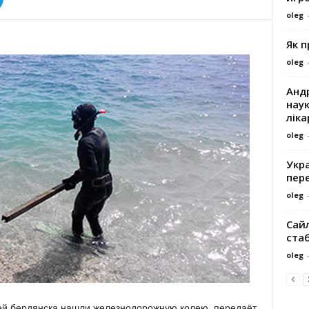
oleg
Як 
oleg
Андр
наук
ліка
oleg
Укра
пере
oleg
Сайл
ста
oleg
жей бердянска нашли железнодорожную колею, передаёт