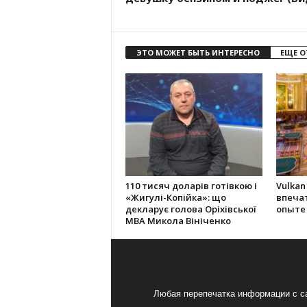
ЭТО МОЖЕТ БЫТЬ ИНТЕРЕСНО
ЕЩЕ О
110 тисяч доларів готівкою і
Vulkan
«Жигулі-Копійка»: що
впеча
декларує голова Оріхівської
опыте
МВА Микола Вініченко
Любая перепечатка информации с са