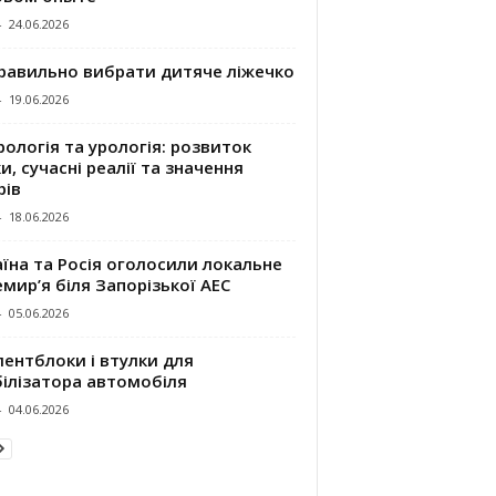
-
24.06.2026
правильно вибрати дитяче ліжечко
-
19.06.2026
ологія та урологія: розвиток
и, сучасні реалії та значення
рів
-
18.06.2026
їна та Росія оголосили локальне
мир’я біля Запорізької АЕС
-
05.06.2026
ентблоки і втулки для
білізатора автомобіля
-
04.06.2026