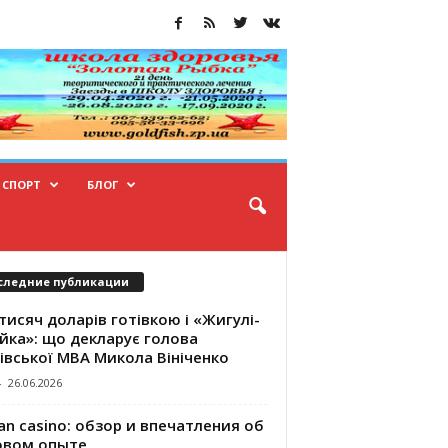
СПОРТ
БЛОГ
следние публикации
тисяч доларів готівкою і «Жигулі-
йка»: що декларує голова
івської МВА Микола Вініченко
-
26.06.2026
an casino: обзор и впечатления об
овом опыте