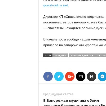
gorod-online.net
.
Директор КП «Спасательно-водолазная 
постоянных ветров немало хозяев баз 
— спасатели находятся большие куски 
В начале косы вообще нашли железнод
принесло на запорожский курорт и как 
ТЕГИ
БЕРДЯНСК
ЖЕЛЕЗНАЯ ДОРОГА
ЗАПОР
Предыдущая статья
В Запорожье мужчина облил
девушку бензином и поджег (Ви