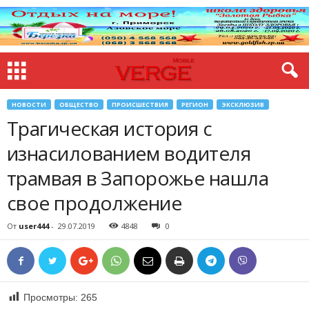
НОВОСТИ
ОБЩЕСТВО
ПРОИСШЕСТВИЯ
РЕГИОН
ЭКСКЛЮЗИВ
Трагическая история с
изнасилованием водителя
трамвая в Запорожье нашла
свое продолжение
От
user444
-
29.07.2019
4848
0
Просмотры:
265