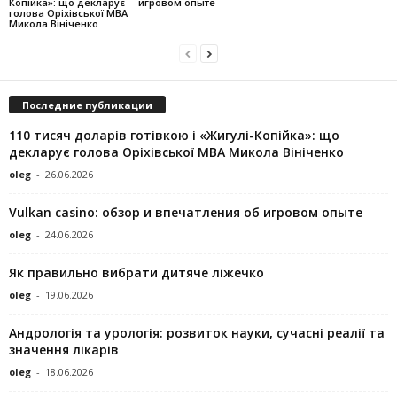
Копійка»: що декларує
игровом опыте
голова Оріхівської МВА
Микола Вініченко
Последние публикации
110 тисяч доларів готівкою і «Жигулі-Копійка»: що
декларує голова Оріхівської МВА Микола Вініченко
oleg
-
26.06.2026
Vulkan casino: обзор и впечатления об игровом опыте
oleg
-
24.06.2026
Як правильно вибрати дитяче ліжечко
oleg
-
19.06.2026
Андрологія та урологія: розвиток науки, сучасні реалії та
значення лікарів
oleg
-
18.06.2026