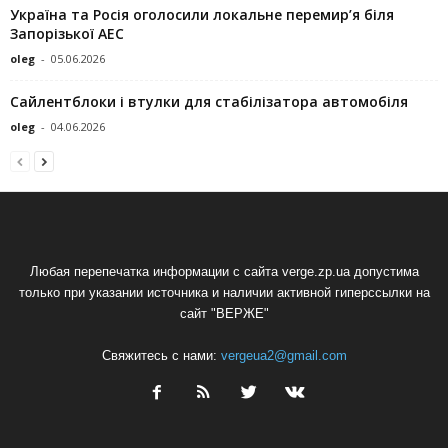
Україна та Росія оголосили локальне перемир’я біля
Запорізької АЕС
oleg
-
05.06.2026
Сайлентблоки і втулки для стабілізатора автомобіля
oleg
-
04.06.2026
Любая перепечатка информации с сайта verge.zp.ua допустима
только при указании источника и наличии активной гиперссылки на
сайт "ВЕРЖЕ"
Свяжитесь с нами:
vergeua2@gmail.com