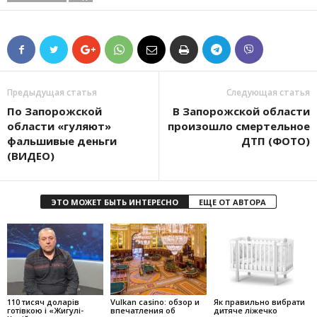
Предыдущая статья
Следующая статья
По Запорожской
В Запорожской области
области «гуляют»
произошло смертельное
фальшивые деньги
ДТП (ФОТО)
(ВИДЕО)
ЭТО МОЖЕТ БЫТЬ ИНТЕРЕСНО
ЕЩЕ ОТ АВТОРА
110 тисяч доларів
Vulkan casino: обзор и
Як правильно вибрати
готівкою і «Жигулі-
впечатления об
дитяче ліжечко